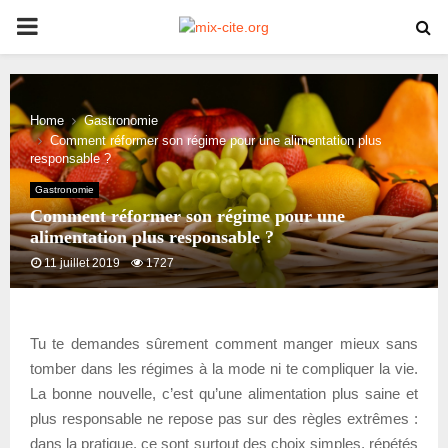
PRIMARY
MENU
Home
Gastronomie
Comment réformer son régime pour une alimentation plus
responsable ?
Gastronomie
Comment réformer son régime pour une
alimentation plus responsable ?
11 juillet 2019
1727
Tu te demandes sûrement comment manger mieux sans
tomber dans les régimes à la mode ni te compliquer la vie.
La bonne nouvelle, c’est qu’une alimentation plus saine et
plus responsable ne repose pas sur des règles extrêmes :
dans la pratique, ce sont surtout des choix simples, répétés