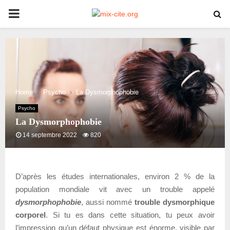
PRIMARY
MENU
Home
Psycho
La Dysmorphophobie
Psycho
La Dysmorphophobie
14 septembre 2022
820
D’après les études internationales, environ 2 % de la
population mondiale vit avec un trouble appelé
dysmorphophobie
, aussi nommé
trouble dysmorphique
corporel
. Si tu es dans cette situation, tu peux avoir
l’impression qu’un défaut physique est énorme, visible par