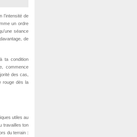
 l’intensité de
comme un ordre
 qu’une séance
r davantage, de
à ta condition
use, commence
orité des cas,
e rouge dès la
iques utiles au
 travailles ton
rs du terrain :