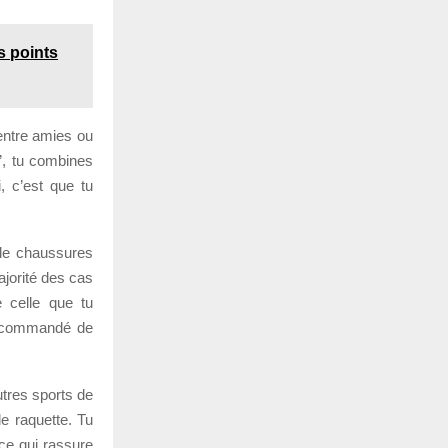
s points
entre amies ou
l”, tu combines
, c’est que tu
 de chaussures
ajorité des cas
 celle que tu
 recommandé de
utres sports de
e raquette. Tu
 ce qui rassure