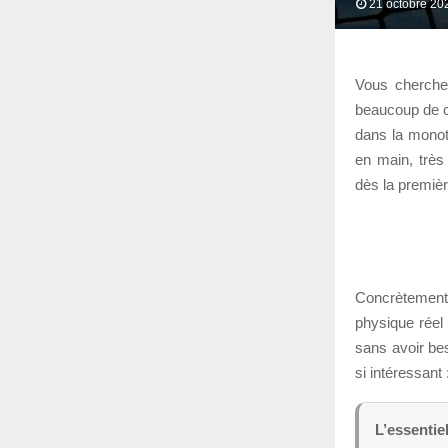
21 octobre 20
Vous cherches
beaucoup de ca
dans la monoto
en main, très
dès la premiè
Concrètement, 
physique réel
sans avoir be
si intéressant 
L’essentiel