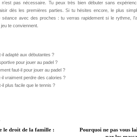
e n’est pas nécessaire. Tu peux très bien débuter sans expérienc
aisir dès les premières parties. Si tu hésites encore, le plus simp
 séance avec des proches : tu verras rapidement si le rythme, l’
jeu te conviennent.
t-il adapté aux débutantes ?
 sportive pour jouer au padel ?
ment faut-il pour jouer au padel ?
t-il vraiment perdre des calories ?
-il plus facile que le tennis ?
T
e droit de la famille :
Pourquoi ne pas vous lai
par les massa