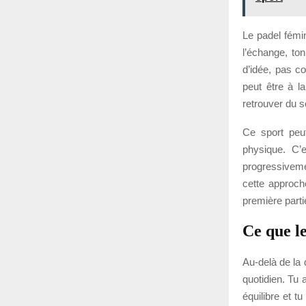
Le padel fémin
l’échange, to
d’idée, pas c
peut être à la
retrouver du 
Ce sport peut
physique. C’
progressiveme
cette approch
première parti
Ce que l
Au-delà de la 
quotidien. Tu 
équilibre et t