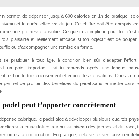
in permet de dépenser jusqu’à 600 calories en 1h de pratique, selon
n niveau et la durée effective du jeu. Ce chiffre doit être compris 
omme une promesse absolue. Ce que cela implique pour toi, c’est
 fois plaisante et réellement efficace si ton objectif est de bouge
souffle ou d’accompagner une remise en forme.
 se pratiquer à tout âge, à condition bien sûr d’adapter l’effort 
est un point important : si tu reprends après une longue pa
nt, échauffe-toi sérieusement et écoute tes sensations. Dans la maj
e permet de profiter des bénéfices du padel sans te mettre dans l
e.
e padel peut t’apporter concrètement
dépense calorique, le padel aide à développer plusieurs qualités phys
améliores ta musculature, surtout au niveau des jambes et du tronc, tu
u renforces ta coordination. En pratique, cela se ressent aussi en deho