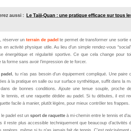
rez aussi :
Le Taiji-Quan : une pratique efficace sur tous le
, réserver un
terrain de padel
te permet de transformer une sortie 
s en activité physique utile. Au lieu d’un simple rendez-vous “socia
nse énergétique et régularité sportive. Ce que cela change pour toi
 ta forme sans avoir l’impression de te forcer.
u
padel
, tu n’as pas besoin d’un équipement compliqué. Une paire
ées à la pratique en salle ou sur surface synthétique, suffit dans la m
 dans de bonnes conditions. Ajoute une tenue souple, proche de
r le tennis, et une raquette dédiée au padel. Si tu débutes, il est
quette facile à manier, plutôt légère, pour mieux contrôler tes frappes.
, le padel est un
sport de raquette
à mi-chemin entre le tennis et d’a
is il reste plus accessible techniquement que beaucoup d’activités d
s repères, même si tu n’as jamais fait de tennis. C’est précisément