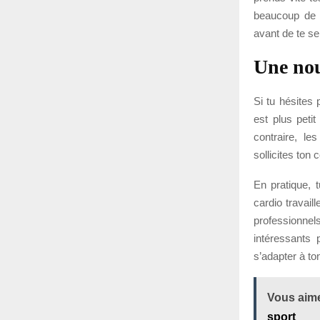
beaucoup de d
avant de te sen
Une nou
Si tu hésites 
est plus petit
contraire, l
sollicites ton
En pratique, t
cardio travail
professionne
intéressants 
s’adapter à to
Vous aime
sport