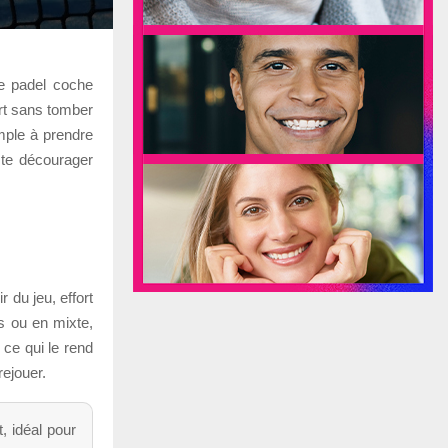
Le padel coche
ort sans tomber
imple à prendre
 te décourager
 du jeu, effort
s ou en mixte,
ce qui le rend
rejouer.
, idéal pour