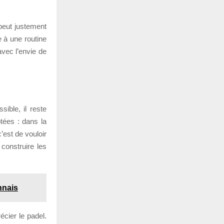
 peut justement
e à une routine
avec l’envie de
sible, il reste
tées : dans la
’est de vouloir
 construire les
nnais
écier le padel.