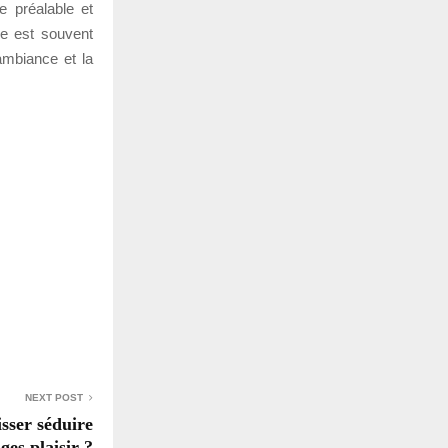
e préalable et
le est souvent
ambiance et la
NEXT POST
sser séduire
ges plaisir ?