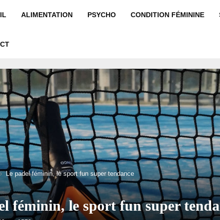
IL
ALIMENTATION
PSYCHO
CONDITION FÉMININE
CT
Le padel féminin, le sport fun super tendance
l féminin, le sport fun super tend