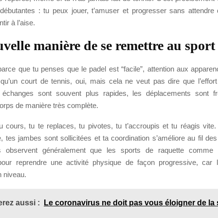
ébutantes : tu peux jouer, t’amuser et progresser sans attendr
tir à l’aise.
velle manière de se remettre au sport
parce que tu penses que le padel est “facile”, attention aux apparen
 qu’un court de tennis, oui, mais cela ne veut pas dire que l’effort
es échanges sont souvent plus rapides, les déplacements sont fr
 corps de manière très complète.
u cours, tu te replaces, tu pivotes, tu t’accroupis et tu réagis vite.
le, tes jambes sont sollicitées et ta coordination s’améliore au fil d
ls observent généralement que les sports de raquette comme 
pour reprendre une activité physique de façon progressive, car l’
n niveau.
rez aussi :
Le coronavirus ne doit pas vous éloigner de la 