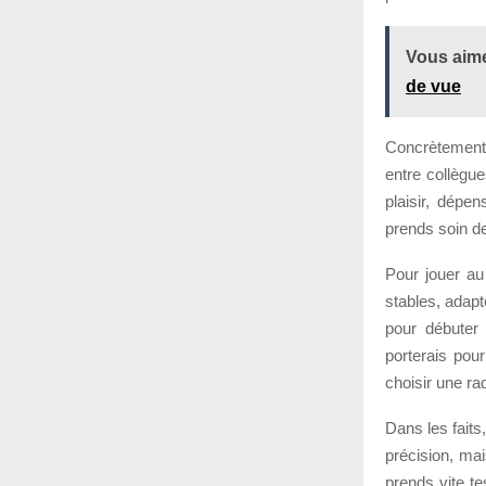
Vous aime
de vue
Concrètement
entre collègue
plaisir, dépe
prends soin de
Pour jouer a
stables, adapt
pour débuter
porterais pou
choisir une ra
Dans les faits
précision, ma
prends vite te