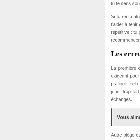
tu te sens sou
Si tu rencontr
t’aider à teni
répétitive : t
recommencer. C
Les erre
La première er
exigeant pour
pratique, cela
jouer trop for
échanges.
Vous aime
Autre piège co