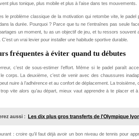
vent plus tonique, plus mobile et plus à l’aise dans tes mouvements.
es le problème classique de la motivation qui retombe vite, le padel
r dans la durée. Pourquoi ? Parce que tu ne t’entraînes pas seule fac
u partages un moment, tu as un objectif de jeu, et tu ressors souvent 
’est un vrai levier pour installer une habitude sportive durable.
urs fréquentes à éviter quand tu débutes
reur, c’est de sous-estimer l’effort. Même si le padel paraît acces
 le corps. La deuxième, c’est de venir avec des chaussures inadap
 peut nuire à l’adhérence et au confort de déplacement. La troisième, c
t trop vite alors qu’au départ, mieux vaut apprendre à te placer et à
rez aussi :
Les dix plus gros transferts de l'Olympique lyo
urant : croire qu’il faut déjà avoir un bon niveau de tennis pour appr