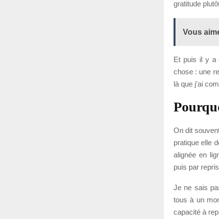
gratitude plutô
Vous aime
Et puis il y 
chose : une re
là que j’ai co
Pourquo
On dit souvent
pratique elle 
alignée en lig
puis par repri
Je ne sais pa
tous à un mome
capacité à rep