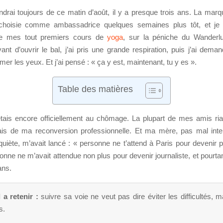
drai toujours de ce matin d’août, il y a presque trois ans. La mar
 choisie comme ambassadrice quelques semaines plus tôt, et je 
de mes tout premiers cours de
yoga
, sur la péniche du Wanderlu
nt d’ouvrir le bal, j’ai pris une grande respiration, puis j’ai dem
mer les yeux. Et j’ai pensé : « ça y est, maintenant, tu y es ».
Table des matières
’étais encore officiellement au chômage. La plupart de mes amis ria
ais de ma reconversion professionnelle. Et ma mère, pas mal int
uiète, m’avait lancé : « personne ne t’attend à Paris pour devenir 
nne ne m’avait attendue non plus pour devenir journaliste, et pourtant
ans.
 a retenir :
suivre sa voie ne veut pas dire éviter les difficultés, 
s.