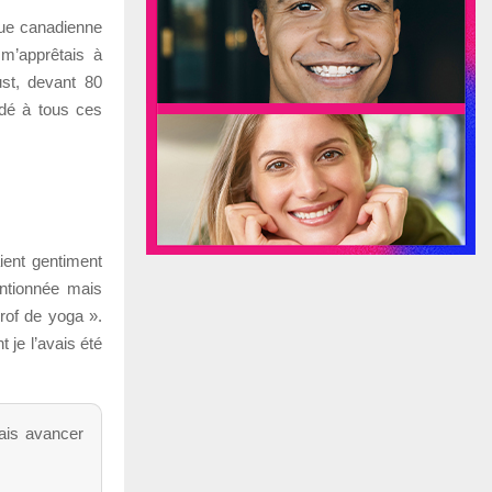
que canadienne
m’apprêtais à
st, devant 80
andé à tous ces
ient gentiment
entionnée mais
prof de yoga ».
 je l’avais été
mais avancer