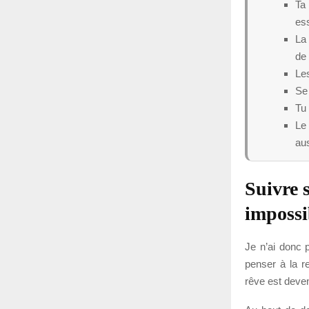
Ta 
es
La 
de 
Les
Se 
Tu 
Le 
aus
Suivre 
impossi
Je n’ai donc 
penser à la re
rêve est deven