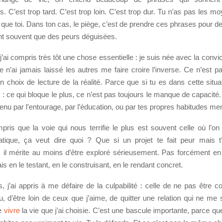
. C’est trop tard. C’est trop loin. C’est trop dur. Tu n’as pas les m
 que toi. Dans ton cas, le piège, c’est de prendre ces phrases pour de
ont souvent que des peurs déguisées.
’ai compris très tôt une chose essentielle : je suis née avec la convic
je n’ai jamais laissé les autres me faire croire l’inverse. Ce n’est 
n choix de lecture de la réalité. Parce que si tu es dans cette situat
: ce qui bloque le plus, ce n’est pas toujours le manque de capacité
tenu par l’entourage, par l’éducation, ou par tes propres habitudes me
pris que la voie qui nous terrifie le plus est souvent celle où l’on
atique, ça veut dire quoi ? Que si un projet te fait peur mais 
 il mérite au moins d’être exploré sérieusement. Pas forcément en 
is en le testant, en le construisant, en le rendant concret.
, j’ai appris à me défaire de la culpabilité : celle de ne pas être 
lu, d’être loin de ceux que j’aime, de quitter une relation qui ne me 
e
vivre
la vie que j’ai choisie. C’est une bascule importante, parce que