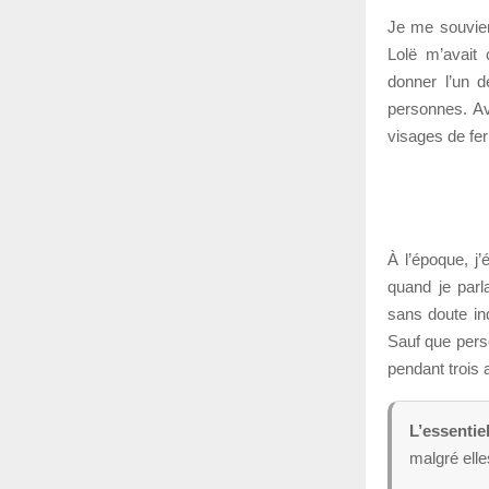
Je me souvien
Lolë m’avait
donner l’un 
personnes. Ava
visages de fer
À l’époque, j
quand je parl
sans doute inq
Sauf que perso
pendant trois 
L’essentiel
malgré elle