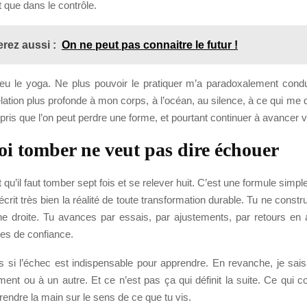
t que dans le contrôle.
rez aussi :
On ne peut pas connaitre le futur !
a eu le yoga. Ne plus pouvoir le pratiquer m’a paradoxalement condu
lation plus profonde à mon corps, à l’océan, au silence, à ce qui me
mpris que l’on peut perdre une forme, et pourtant continuer à avancer v
i tomber ne veut pas dire échouer
 qu’il faut tomber sept fois et se relever huit. C’est une formule simpl
décrit très bien la réalité de toute transformation durable. Tu ne constr
ne droite. Tu avances par essais, par ajustements, par retours en a
ses de confiance.
s si l’échec est indispensable pour apprendre. En revanche, je sai
nt ou à un autre. Et ce n’est pas ça qui définit la suite. Ce qui c
rendre la main sur le sens de ce que tu vis.