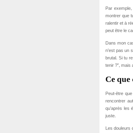
Par exemple, u
montrer que tu
ralentir et à 
peut être le c
Dans mon cas,
n’est pas un si
brutal. Si tu 
tenir ?”, mais
Ce que 
Peut-être que
rencontrer au
qu’après les é
juste.
Les douleurs 