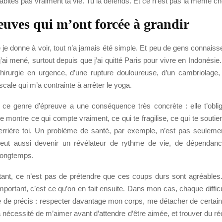
n’habites pas vraiment ta vie. Tu la défends. Et ce n’est pas la même c
euves qui m’ont forcée à grandir
je donne à voir, tout n’a jamais été simple. Et peu de gens connaiss
j’ai mené, surtout depuis que j’ai quitté Paris pour vivre en Indonésie.
chirurgie en urgence, d’une rupture douloureuse, d’un cambriolage
scale qui m’a contrainte à arrêter le yoga.
n, ce genre d’épreuve a une conséquence très concrète : elle t’oblig
 te montre ce qui compte vraiment, ce qui te fragilise, ce qui te soutie
derrière toi. Un problème de santé, par exemple, n’est pas seuleme
peut aussi devenir un révélateur de rythme de vie, de dépendanc
 longtemps.
tant, ce n’est pas de prétendre que ces coups durs sont agréables. 
mportant, c’est ce qu’on en fait ensuite. Dans mon cas, chaque diffic
 de précis : respecter davantage mon corps, me détacher de certai
nécessité de m’aimer avant d’attendre d’être aimée, et trouver du ré