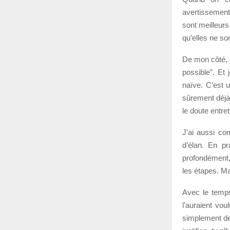
avertissements
sont meilleurs
qu’elles ne s
De mon côté, j
possible”. Et 
naïve. C’est u
sûrement déjà 
le doute entre
J’ai aussi com
d’élan. En pr
profondément,
les étapes. Ma
Avec le temps
l’auraient vou
simplement d