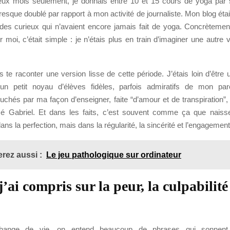
eux mois seulement, je donnais entre 10 et 15 cours de yoga par
resque doublé par rapport à mon activité de journaliste. Mon blog était lu
es curieux qui n’avaient encore jamais fait de yoga. Concrètemen
 moi, c’était simple : je n’étais plus en train d’imaginer une autre vi
 te raconter une version lisse de cette période. J’étais loin d’être u
un petit noyau d’élèves fidèles, parfois admiratifs de mon par
uchés par ma façon d’enseigner, faite “d’amour et de transpiration”,
é Gabriel. Et dans les faits, c’est souvent comme ça que naiss
ans la perfection, mais dans la régularité, la sincérité et l’engagement
rez aussi :
Le jeu pathologique sur ordinateur
’ai compris sur la peur, la culpabilité 
ange de vie, on entend beaucoup de phrases qui sonne