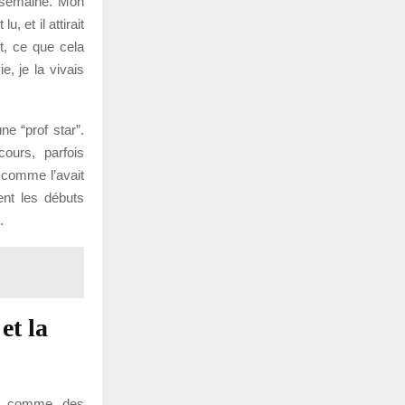
 semaine. Mon
, et il attirait
t, ce que cela
e, je la vivais
ne “prof star”.
cours, parfois
 comme l’avait
ent les débuts
.
et la
nt comme des