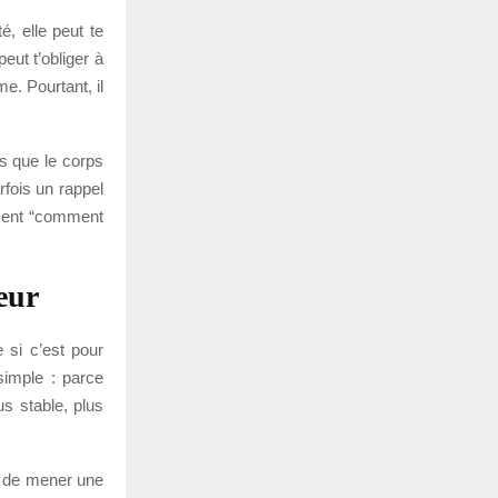
é, elle peut te
eut t’obliger à
e. Pourtant, il
is que le corps
arfois un rappel
lement “comment
eur
 si c’est pour
simple : parce
us stable, plus
s de mener une