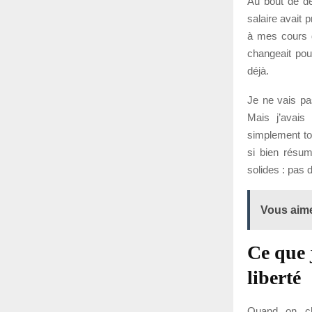
Au bout de d
salaire avait p
à mes cours d
changeait pour
déjà.
Je ne vais pas
Mais j’avais 
simplement to
si bien résum
solides : pas d
Vous aime
Ce que j
liberté
Quand on ch