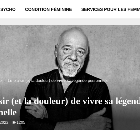
PSYCHO
CONDITION FÉMININE
SERVICES POUR LES FEM
o
Le plaisir (et la douleur) de vivre sa légende personnelle
sir (et la douleur) de vivre sa légen
elle
 2022
1205