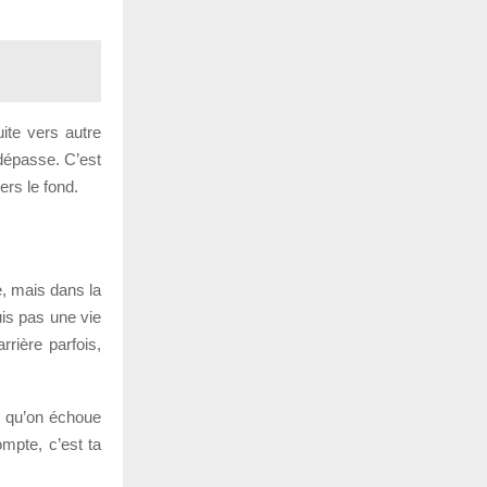
ite vers autre
 dépasse. C’est
ers le fond.
e, mais dans la
uis pas une vie
rrière parfois,
s qu’on échoue
ompte, c’est ta