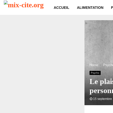
ACCUEIL
ALIMENTATION
Home
Psych
Psycho
Le plai
personn
15 septembre