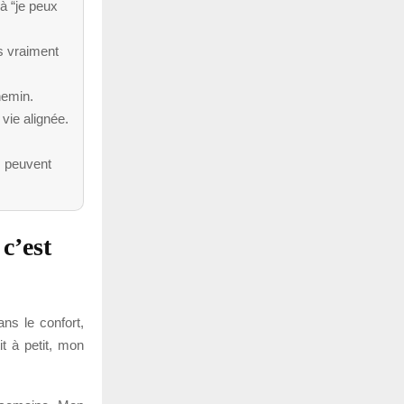
à “je peux
es vraiment
hemin.
vie alignée.
s peuvent
c’est
ns le confort,
it à petit, mon