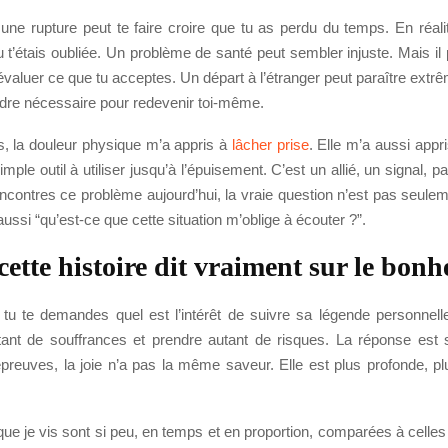
ne rupture peut te faire croire que tu as perdu du temps. En réalit
 t’étais oubliée. Un problème de santé peut sembler injuste. Mais il p
réévaluer ce que tu acceptes. Un départ à l’étranger peut paraître extrêm
adre nécessaire pour redevenir toi-même.
 la douleur physique m’a appris à
lâcher prise
. Elle m’a aussi appr
mple outil à utiliser jusqu’à l’épuisement. C’est un allié, un signal, p
rencontres ce problème aujourd’hui, la vraie question n’est pas seu
 aussi “qu’est-ce que cette situation m’oblige à écouter ?”.
cette histoire dit vraiment sur le bonh
 tu te demandes quel est l’intérêt de suivre sa légende personnelle
tant de souffrances et prendre autant de risques. La réponse est 
preuves, la joie n’a pas la même saveur. Elle est plus profonde, pl
que je vis sont si peu, en temps et en proportion, comparées à celle