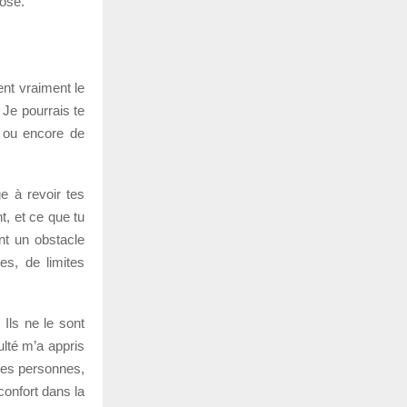
hose.
ent vraiment le
 Je pourrais te
, ou encore de
e à revoir tes
nt, et ce que tu
nt un obstacle
es, de limites
Ils ne le sont
ulté m’a appris
nes personnes,
confort dans la