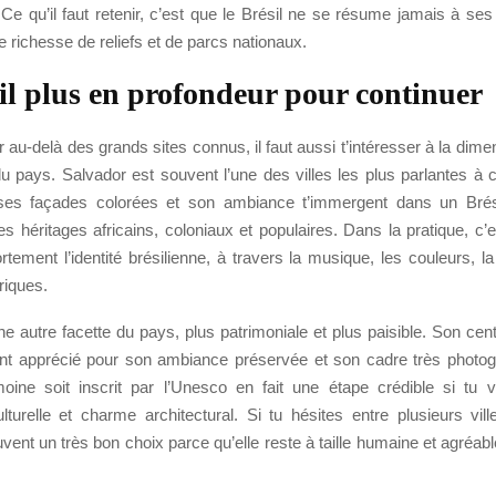
Ce qu’il faut retenir, c’est que le Brésil ne se résume jamais à ses 
e richesse de reliefs et de parcs nationaux.
il plus en profondeur pour continuer
er au-delà des grands sites connus, il faut aussi t’intéresser à la dimen
du pays. Salvador est souvent l’une des villes les plus parlantes à
 ses façades colorées et son ambiance t’immergent dans un Brési
 héritages africains, coloniaux et populaires. Dans la pratique, c’e
ortement l’identité brésilienne, à travers la musique, les couleurs, la
riques.
ne autre facette du pays, plus patrimoniale et plus paisible. Son cent
ent apprécié pour son ambiance préservée et son cadre très photogé
oine soit inscrit par l’Unesco en fait une étape crédible si tu
turelle et charme architectural. Si tu hésites entre plusieurs vill
vent un très bon choix parce qu’elle reste à taille humaine et agréabl