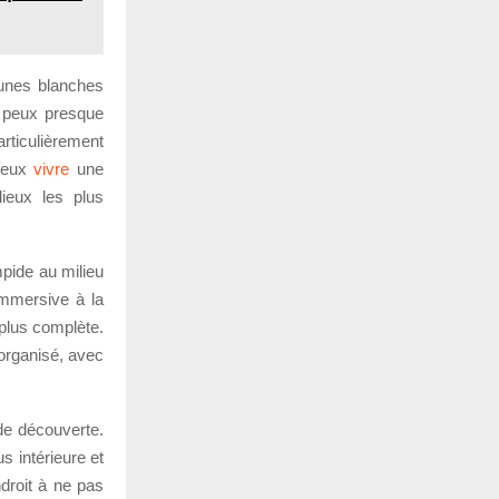
dunes blanches
u peux presque
articulièrement
 veux
vivre
une
lieux les plus
mpide au milieu
immersive à la
 plus complète.
 organisé, avec
de découverte.
s intérieure et
droit à ne pas