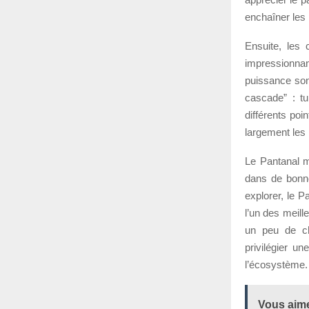
enchaîner les
Ensuite, les 
impressionna
puissance sono
cascade” : t
différents poi
largement les
Le Pantanal mé
dans de bonne
explorer, le P
l’un des meill
un peu de ch
privilégier u
l’écosystème.
Vous aime