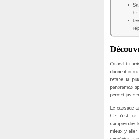
Sal
his
Le
ré
Découvr
Quand tu arri
donnent imméd
l’étape la pl
panoramas spec
permet justem
Le passage au
Ce n’est pas 
comprendre la
mieux y aller 
apprécier le 