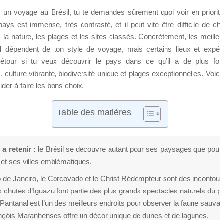
s un voyage au Brésil, tu te demandes sûrement quoi voir en priorit
ys est immense, très contrasté, et il peut vite être difficile de ch
, la nature, les plages et les sites classés. Concrètement, les meil
il dépendent de ton style de voyage, mais certains lieux et expé
détour si tu veux découvrir le pays dans ce qu’il a de plus fo
, culture vibrante, biodiversité unique et plages exceptionnelles. Voici
’aider à faire les bons choix.
Table des matières
 a retenir :
le Brésil se découvre autant pour ses paysages que pour
 et ses villes emblématiques.
 de Janeiro, le Corcovado et le Christ Rédempteur sont des incontou
 chutes d’Iguazu font partie des plus grands spectacles naturels du 
Pantanal est l’un des meilleurs endroits pour observer la faune sauv
nçóis Maranhenses offre un décor unique de dunes et de lagunes.