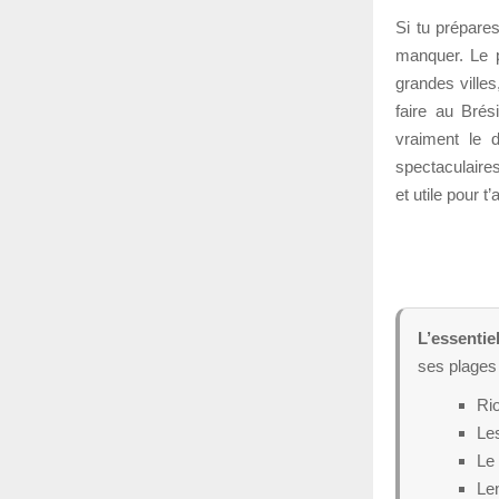
Si tu prépare
manquer. Le pa
grandes villes
faire au Brés
vraiment le 
spectaculaires
et utile pour t
L’essentiel
ses plages
Rio
Les
Le 
Le