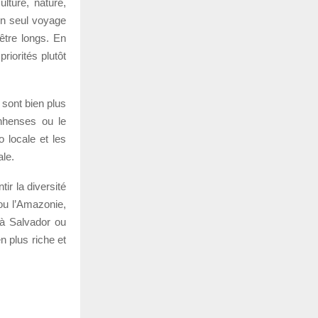
lture, nature,
 un seul voyage
être longs. En
riorités plutôt
 sont bien plus
nhenses ou le
o locale et les
ale.
ir la diversité
ou l’Amazonie,
 à Salvador ou
n plus riche et