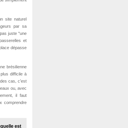
n site naturel
ageurs par sa
 pas juste “une
asserelles et
r place dépasse
une brésilienne
us difficile à
 des cas, c’est
iseaux ou, avec
ment, il faut
eux comprendre
quelle est