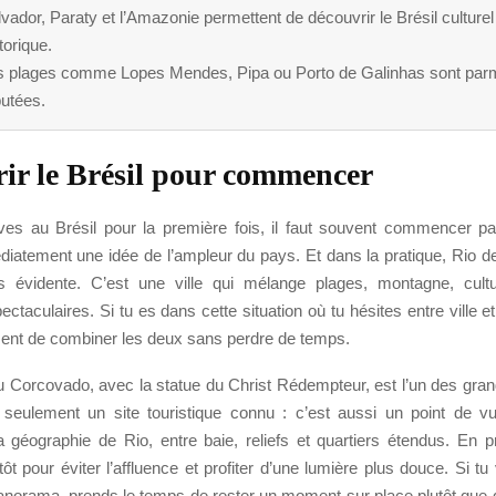
vador, Paraty et l’Amazonie permettent de découvrir le Brésil culturel
torique.
s plages comme Lopes Mendes, Pipa ou Porto de Galinhas sont parm
putées.
ir le Brésil pour commencer
ves au Brésil pour la première fois, il faut souvent commencer par
iatement une idée de l’ampleur du pays. Et dans la pratique, Rio de
us évidente. C’est une ville qui mélange plages, montagne, cult
taculaires. Si tu es dans cette situation où tu hésites entre ville et
ent de combiner les deux sans perdre de temps.
 Corcovado, avec la statue du Christ Rédempteur, est l’un des gran
seulement un site touristique connu : c’est aussi un point de vu
 géographie de Rio, entre baie, reliefs et quartiers étendus. En pra
tôt pour éviter l’affluence et profiter d’une lumière plus douce. Si t
panorama, prends le temps de rester un moment sur place plutôt que