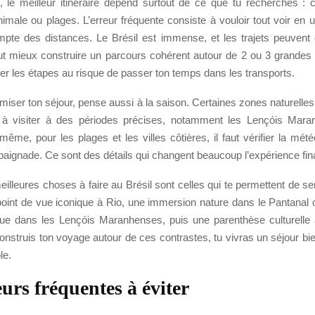
 le meilleur itinéraire dépend surtout de ce que tu recherches : cu
imale ou plages. L’erreur fréquente consiste à vouloir tout voir en
mpte des distances. Le Brésil est immense, et les trajets peuvent 
aut mieux construire un parcours cohérent autour de 2 ou 3 grandes p
ier les étapes au risque de passer ton temps dans les transports.
imiser ton séjour, pense aussi à la saison. Certaines zones naturelles
s à visiter à des périodes précises, notamment les Lençóis Mara
ême, pour les plages et les villes côtières, il faut vérifier la mété
baignade. Ce sont des détails qui changent beaucoup l’expérience fin
eilleures choses à faire au Brésil sont celles qui te permettent de sent
point de vue iconique à Rio, une immersion nature dans le Pantanal 
ue dans les Lençóis Maranhenses, puis une parenthèse culturelle
construis ton voyage autour de ces contrastes, tu vivras un séjour bie
le.
eurs fréquentes à éviter