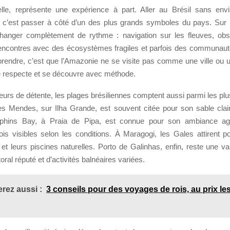
lle, représente une expérience à part. Aller au Brésil sans envi
c’est passer à côté d’un des plus grands symboles du pays. Sur le
hanger complètement de rythme : navigation sur les fleuves, obs
 rencontres avec des écosystèmes fragiles et parfois des communaut
prendre, c’est que l’Amazonie ne se visite pas comme une ville ou u
e respecte et se découvre avec méthode.
urs de détente, les plages brésiliennes comptent aussi parmi les plu
s Mendes, sur Ilha Grande, est souvent citée pour son sable clai
lphins Bay, à Praia de Pipa, est connue pour son ambiance ag
ois visibles selon les conditions. À Maragogi, les Gales attirent p
et leurs piscines naturelles. Porto de Galinhas, enfin, reste une v
ittoral réputé et d’activités balnéaires variées.
rez aussi :
3 conseils pour des voyages de rois, au prix le