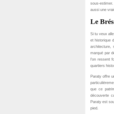
sous-estimer. 
aussi une vrai
Le Brés
Si tu veux all
et historique 
architecture,
marqué par des
l’on ressent f
quartiers histo
Paraty offre u
particulièrem
que ce patrim
découverte cul
Paraty est sou
pied.