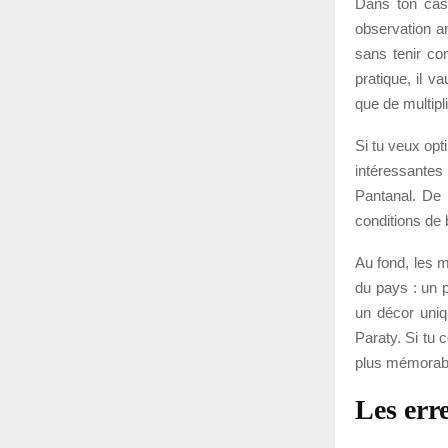
Dans ton cas,
observation an
sans tenir co
pratique, il v
que de multipl
Si tu veux opt
intéressante
Pantanal. De m
conditions de 
Au fond, les m
du pays : un 
un décor uniq
Paraty. Si tu 
plus mémorab
Les err