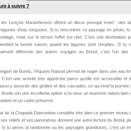
ure à suivre ?
 les Lençóis Maranhenses offrent un décor presque irréel : des 
lagunes d’eau turquoise. Si tu rencontres ce paysage en photo, t
ntage, mais sur le terrain l’effet est réel. C’est une destination p
pendant la bonne saison, quand les lagunes sont remplies. Si tu
aiment différente des autres voyages au Brésil, c’est l’un des 
 région de Bonito, l’Aquario Natural permet de nager dans une eau li
 C’est une activité très appréciée parce qu’elle est accessible et 
aussi y associer des grottes et des cascades, ce qui rend la journée
, Bonito est une excellente option si tu veux un tourisme nature bien
variées et un cadre préservé.
nal de la Chapada Diamantina complète très bien ce premier niveau 
es reliefs et ses panoramas donnent une autre lecture du Brésil, plu
. Si tu aimes la randonnée ou les paysages grandioses, c’est un en