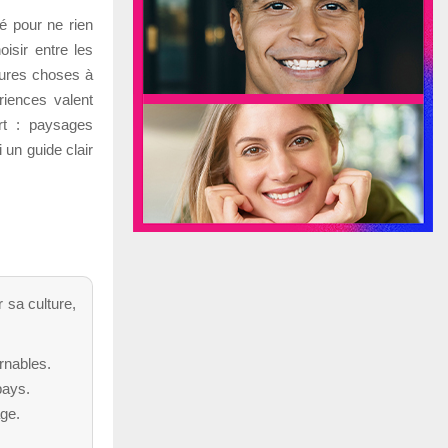
é pour ne rien
oisir entre les
leures choses à
riences valent
rt : paysages
 un guide clair
 sa culture,
rnables.
pays.
age.