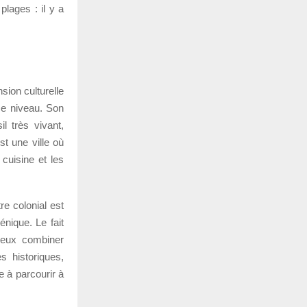
plages : il y a
sion culturelle
 ce niveau. Son
l très vivant,
st une ville où
 cuisine et les
re colonial est
nique. Le fait
 veux combiner
es historiques,
e à parcourir à