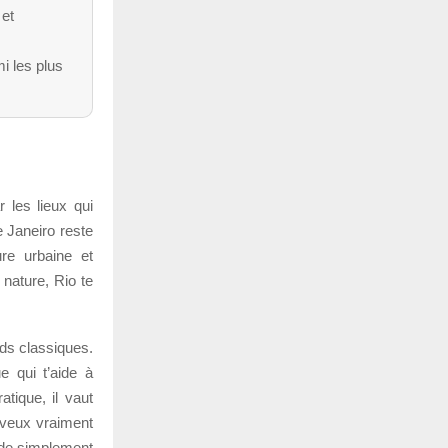
 et
i les plus
 les lieux qui
 Janeiro reste
ure urbaine et
 nature, Rio te
ds classiques.
e qui t’aide à
tique, il vaut
u veux vraiment
 de simplement