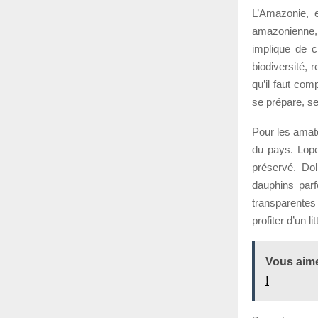
L’Amazonie, e
amazonienne, 
implique de c
biodiversité,
qu’il faut com
se prépare, s
Pour les amate
du pays. Lope
préservé. Do
dauphins parf
transparentes 
profiter d’un l
Vous aime
!