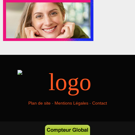
Plan de site
-
Mentions Légales
-
Contact