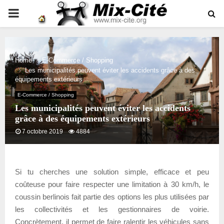
PRIMARY
MENU
Home
E-Commerce / Shopping
Les municipalités peuvent éviter les accidents grâce à des
équipements extérieurs
E-Commerce / Shopping
Les municipalités peuvent éviter les accidents
grâce à des équipements extérieurs
7 octobre 2019
4884
Si tu cherches une solution simple, efficace et peu
coûteuse pour faire respecter une limitation à 30 km/h, le
coussin berlinois fait partie des options les plus utilisées par
les collectivités et les gestionnaires de voirie.
Concrètement, il permet de faire ralentir les véhicules sans