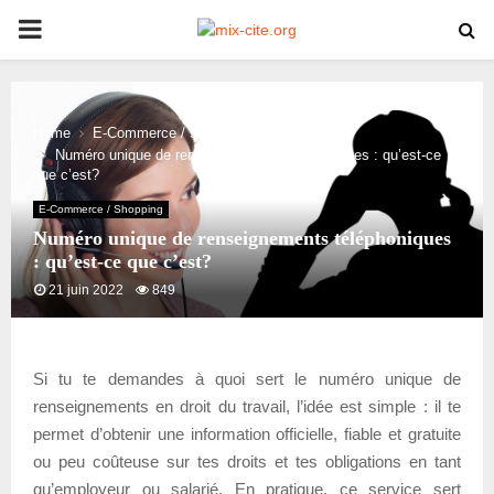
PRIMARY
MENU
Home
E-Commerce / Shopping
Numéro unique de renseignements téléphoniques : qu’est-ce
que c’est?
E-Commerce / Shopping
Numéro unique de renseignements téléphoniques
: qu’est-ce que c’est?
21 juin 2022
849
Si tu te demandes à quoi sert le numéro unique de
renseignements en droit du travail, l’idée est simple : il te
permet d’obtenir une information officielle, fiable et gratuite
ou peu coûteuse sur tes droits et tes obligations en tant
qu’employeur ou salarié. En pratique, ce service sert