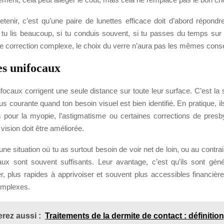
retenir, c’est qu’une paire de lunettes efficace doit d’abord répond
i tu lis beaucoup, si tu conduis souvent, si tu passes du temps sur
ne correction complexe, le choix du verre n’aura pas les mêmes con
es unifocaux
focaux corrigent une seule distance sur toute leur surface. C’est la s
lus courante quand ton besoin visuel est bien identifié. En pratique, i
our la myopie, l’astigmatisme ou certaines corrections de presby
vision doit être améliorée.
une situation où tu as surtout besoin de voir net de loin, ou au contrai
aux sont souvent suffisants. Leur avantage, c’est qu’ils sont gén
ter, plus rapides à apprivoiser et souvent plus accessibles financiè
omplexes.
rez aussi :
Traitements de la dermite de contact : définition