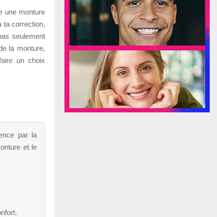
re une monture
à ta correction,
 pas seulement
 de la monture,
faire un choix
ence par la
onture et le
nfort.