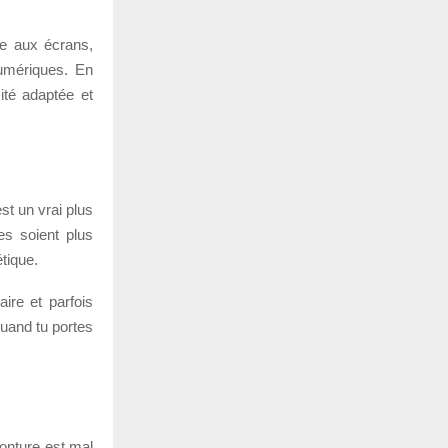
ée aux écrans,
 numériques. En
ité adaptée et
st un vrai plus
tes soient plus
étique.
ire et parfois
quand tu portes
monture est mal