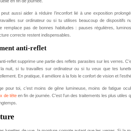
uelle en fin de journée.
 peut aussi aider à réduire l’inconfort lié à une exposition prolong
travailles sur ordinateur ou si tu utilises beaucoup de dispositifs
ne remplace pas de bonnes habitudes : pauses régulières, luminos
cture correcte restent indispensables.
ment anti-reflet
anti-reflet supprime une partie des reflets parasites sur les verres. C’e
la nuit, si tu travailles sur ordinateur ou si tu veux que tes lunet
llement. En pratique, il améliore à la fois le confort de vision et l’esth
ge pour toi, c’est moins de gêne lumineuse, moins de fatigue ocula
 de tête
en fin de journée. C’est l’un des traitements les plus utiles 
ongtemps.
ture
es lunettes de vue, la monture compte autant que les verres. Si la 