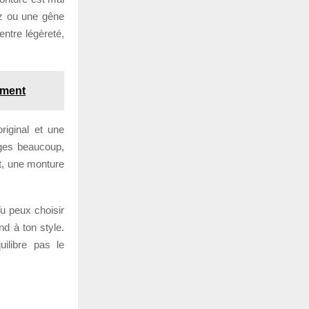
ez ou une gêne
entre légèreté,
ement
riginal et une
ouges beaucoup,
nt, une monture
Tu peux choisir
nd à ton style.
ilibre pas le