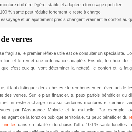
monture doit être légère, stable et adaptée à ton usage quotidien.
100 % santé peut réduire fortement le reste à charge.
essayage et un ajustement précis changent vraiment le confort au qu
 de verres
e fragilise, le premier réflexe utile est de consulter un spécialiste. L’
rrection et te remet une ordonnance adaptée. Ensuite, le choix des 
 que c’est eux qui vont déterminer la netteté, le confort et la fati
ue, il faut distinguer deux choses : le remboursement éventuel de tes
e des verres. Sur le plan financier, tu peux parfois bénéficier du di
rmet un reste à charge zéro sur certaines montures et certains ver
révues par l’Assurance Maladie et ta mutuelle. Par exemple, 
 es agent de la fonction publique territoriale, tu peux bénéficier du
r
 lunettes
dans sa totalité si tu choisis l’offre 100 % santé lunettes :
ment, cela peut alléger le coût, mais cela ne remplace pas le bon cho