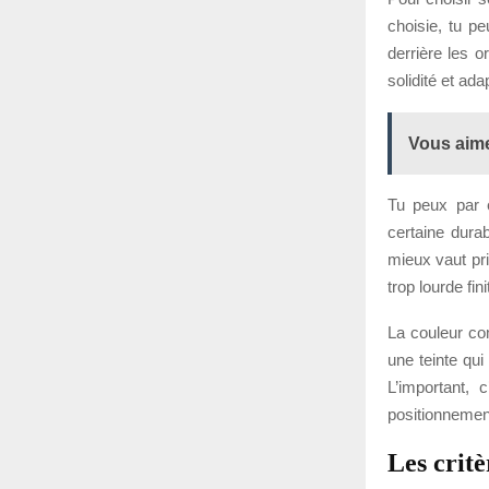
choisie, tu p
derrière les o
solidité et ada
Vous aime
Tu peux par e
certaine durab
mieux vaut pri
trop lourde fin
La couleur com
une teinte qui
L’important,
positionnemen
Les critè