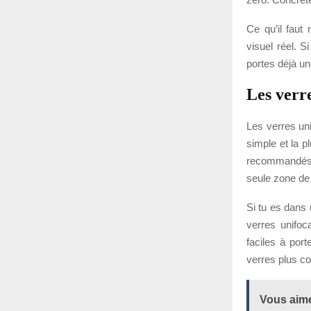
Ce qu’il faut 
visuel réel. S
portes déjà u
Les verr
Les verres uni
simple et la p
recommandés p
seule zone de 
Si tu es dans 
verres unifoc
faciles à por
verres plus c
Vous aime