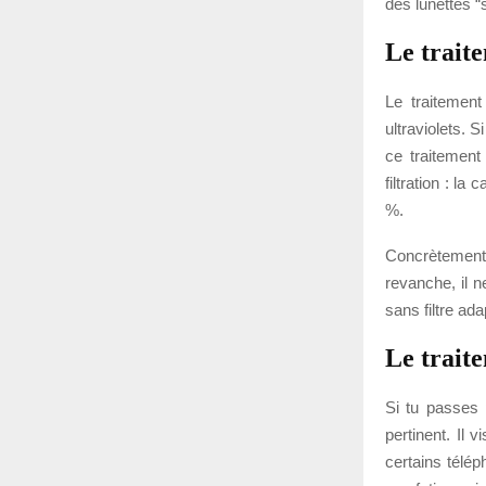
des lunettes “
Le traite
Le traitement
ultraviolets. 
ce traitement
filtration : la
%.
Concrètement, 
revanche, il n
sans filtre ad
Le trait
Si tu passes 
pertinent. Il 
certains télép