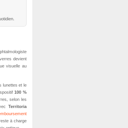
otidien.
ophtalmologiste
verres devient
gue visuelle au
 lunettes et le
spositif
100 %
res, selon les
avec
Territoria
emboursement
 reste à charge
ix optique.