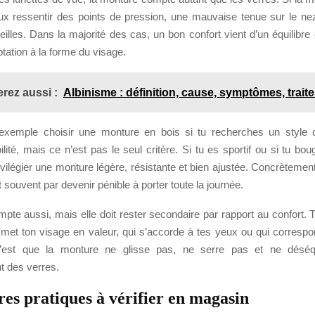
eux ressentir des points de pression, une mauvaise tenue sur le n
reilles. Dans la majorité des cas, un bon confort vient d’un équilibre 
ptation à la forme du visage.
rez aussi :
Albinisme : définition, cause, symptômes, trait
xemple choisir une monture en bois si tu recherches un style o
ilité, mais ce n’est pas le seul critère. Si tu es sportif ou si tu b
vilégier une monture légère, résistante et bien ajustée. Concrèteme
it souvent par devenir pénible à porter toute la journée.
pte aussi, mais elle doit rester secondaire par rapport au confort. 
 met ton visage en valeur, qui s’accorde à tes yeux ou qui correspo
 c’est que la monture ne glisse pas, ne serre pas et ne déséqu
t des verres.
res pratiques à vérifier en magasin