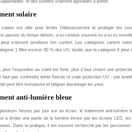
supportables” et des lunettes vraiment agréables à porter.
ment solaire
 solaire est utile pour limiter l’éblouissement et protéger tes y
Si tu passes du temps dehors, si tu conduis souvent ou si tu es sensibl
 peut vraiment améliorer ton confort. Les catégories varient selo
 catégorie 1 filtre environ 90 % des UV, tandis que la catégorie 4 peut 
plus l’exposition au soleil est forte, plus il faut choisir une protect
e faut pas confondre teinte foncée et vraie protection UV : une lune
apté peut être trompeuse et fatiguer davantage les yeux.
ement anti-lumière bleue
plusieurs heures par jour sur un écran, le traitement anti-lumière b
vise à limiter une partie de la lumière émise par les écrans LED, les
hones. Dans la pratique, il est souvent recherché par les personnes