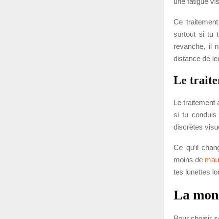
une fatigue vis
Ce traitement
surtout si tu 
revanche, il 
distance de le
Le traite
Le traitement 
si tu conduis 
discrètes visue
Ce qu’il chan
moins de
maux
tes lunettes l
La mon
Pour choisir s