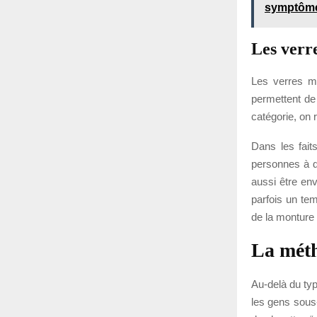
symptôme
Les verr
Les verres mu
permettent de
catégorie, on 
Dans les fait
personnes à d
aussi être env
parfois un te
de la monture 
La méth
Au-delà du typ
les gens sous-