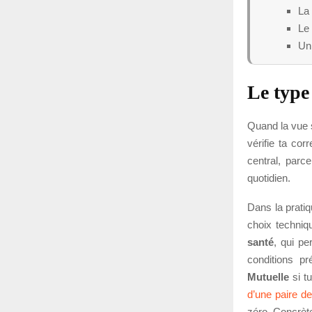
La 
Le 
Un 
Le type
Quand la vue s
vérifie ta co
central, parce
quotidien.
Dans la pratiq
choix techniqu
santé
, qui pe
conditions p
Mutuelle
si tu
d’une paire de
zéro. Concrète