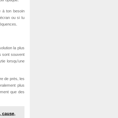
re à ton besoin
 écran ou si tu
séquences.
olution la plus
ls sont souvent
tie lorsqu’une
re de près, les
éralement plus
rement que des
, cause,