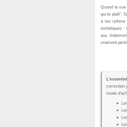
Quand la vue 
qui te plaît”. 
à ton rythme 
esthétiques : 
aux traitemen
vraiment perti
L’essentie
correction 
mode d’ach
Le
Les
Les
Les