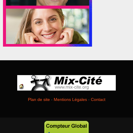
Plan de site
-
Mentions Légales
-
Contact