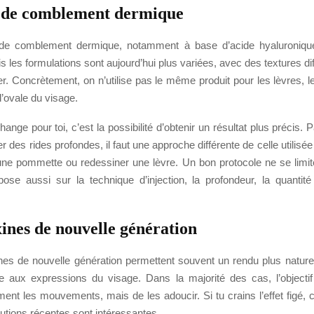
 de comblement dermique
 de comblement dermique, notamment à base d’acide hyaluronique
s les formulations sont aujourd’hui plus variées, avec des textures di
ter. Concrètement, on n’utilise pas le même produit pour les lèvres,
l’ovale du visage.
ange pour toi, c’est la possibilité d’obtenir un résultat plus précis. 
er des rides profondes, il faut une approche différente de celle utilisé
ne pommette ou redessiner une lèvre. Un bon protocole ne se limi
epose aussi sur la technique d’injection, la profondeur, la quantit
ines de nouvelle génération
nes de nouvelle génération permettent souvent un rendu plus naturel
 aux expressions du visage. Dans la majorité des cas, l’objectif
ment les mouvements, mais de les adoucir. Si tu crains l’effet figé, 
lutions récentes sont intéressantes.