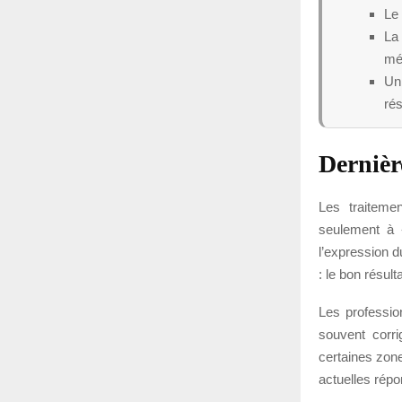
Le 
La
mé
Un 
rés
Dernièr
Les traiteme
seulement à 
l’expression d
: le bon résul
Les professio
souvent corri
certaines zone
actuelles répo