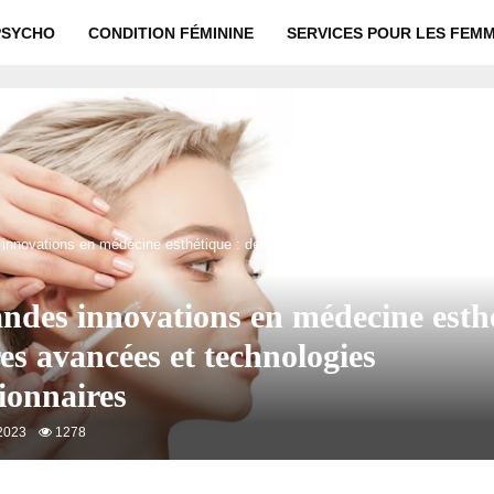
PSYCHO
CONDITION FÉMININE
SERVICES POUR LES FEM
innovations en médecine esthétique : dernières avancées et technologies rév
ndes innovations en médecine esthé
es avancées et technologies
ionnaires
2023
1278