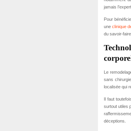
jamais l’expert
Pour bénéfici
une
clinique 
du savoir-fair
Technol
corpore
Le remodelage
sans chirurgi
localisée qui 
Il faut toutef
surtout utile
raffermissemen
déceptions.