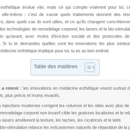
sthétique évolue vite, mais ce qui compte vraiment pour toi, c
elle-même : c’est de savoir quels traitements donnent des résul
rs, dans quels cas ils sont utiles, et ce qu’ils changent concrètemen
, les technologies de remodelage corporel, les lasers et la bio-stimula
loin qu’avant, avec moins d’éviction sociale et des protocoles d
. Si tu te demandes quelles sont les innovations les plus série
 médecine esthétique implique pour toi, tu es au bon endroit.
Table des matières
 a retenir :
les innovations en médecine esthétique visent surtout d
ls, plus précis et moins invasifs.
 injections modernes corrigent les volumes et les rides avec plus de 
remodelage corporel non invasif cible les graisses localisées et le r
 lasers améliorent la texture, les taches, les cicatrices et le teint.
bio-stimulation relance les mécanismes naturels de réparation de la 