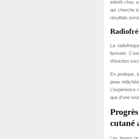
intérêt chez 
qui cherche à 
résultats sero
Radiofr
La radiofréqu
fermeté. C’es
d’éviction soci
En pratique, 
peau relâchée
L’expérience m
que d’une seu
Progrès
cutané 
Les lasers oc