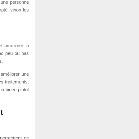
z une personne
apté, sinon les
t améliorer la
vec peu ou pas
s.
 améliorer une
s traitements.
combinée plutôt
t
 permettent de