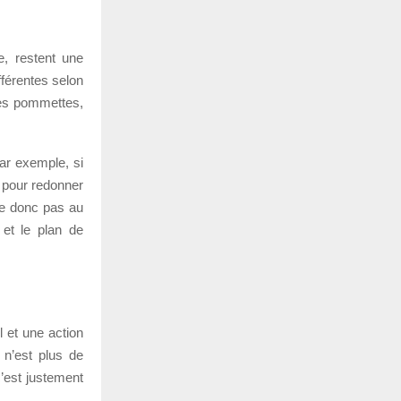
, restent une
fférentes selon
 les pommettes,
Par exemple, si
e pour redonner
te donc pas au
é et le plan de
 et une action
 n’est plus de
c’est justement