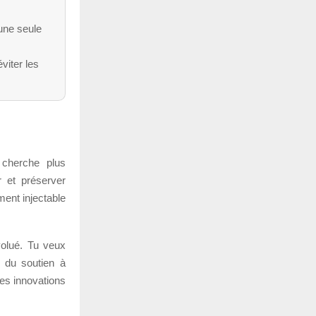
une seule
viter les
 cherche plus
 et préserver
ment injectable
volué. Tu veux
r du soutien à
Les innovations