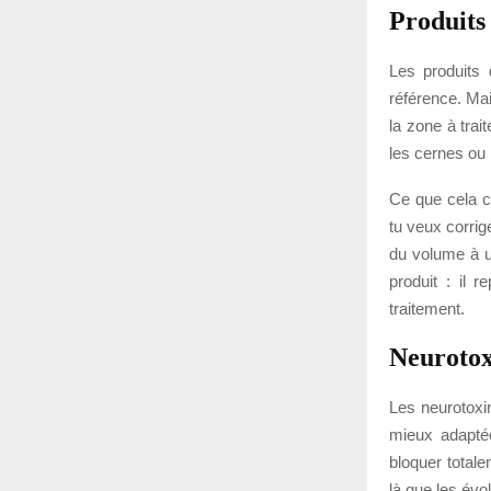
Produits
Les produits
référence. Mai
la zone à trai
les cernes ou 
Ce que cela ch
tu veux corrig
du volume à u
produit : il r
traitement.
Neurotox
Les neurotoxi
mieux adaptée
bloquer totale
là que les évo