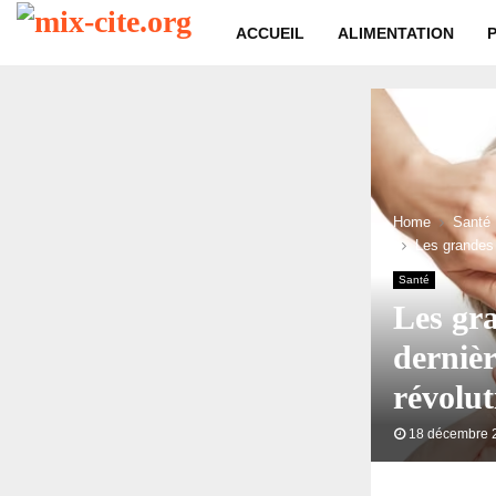
ACCUEIL
ALIMENTATION
Home
Santé
Les grandes 
Santé
Les gra
dernièr
révolut
18 décembre 