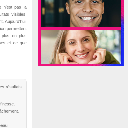
e n’est pas la
tats visibles,
t. Aujourd’hui,
tion permettent
e plus en plus
uses et ce que
es résultats
finesse.
elâchement.
peau.