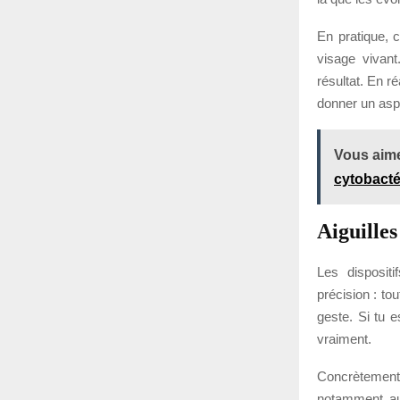
En pratique, c
visage vivant
résultat. En r
donner un aspec
Vous aime
cytobacté
Aiguilles
Les dispositi
précision : to
geste. Si tu 
vraiment.
Concrètement,
notamment aut