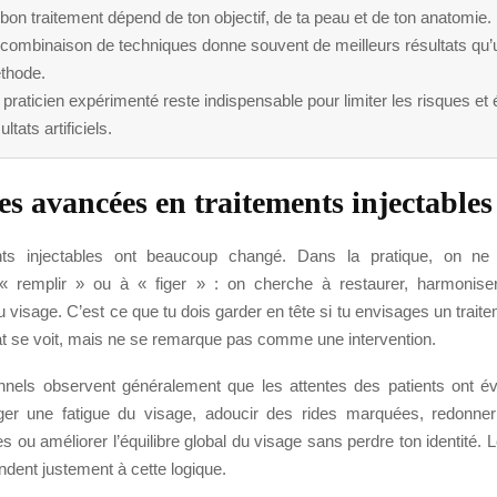
bon traitement dépend de ton objectif, de ta peau et de ton anatomie.
 combinaison de techniques donne souvent de meilleurs résultats qu’
thode.
praticien expérimenté reste indispensable pour limiter les risques et é
ultats artificiels.
es avancées en traitements injectables
nts injectables ont beaucoup changé. Dans la pratique, on ne
« remplir » ou à « figer » : on cherche à restaurer, harmoniser
u visage. C’est ce que tu dois garder en tête si tu envisages un traite
tat se voit, mais ne se remarque pas comme une intervention.
nnels observent généralement que les attentes des patients ont é
ger une fatigue du visage, adoucir des rides marquées, redonne
s ou améliorer l’équilibre global du visage sans perdre ton identité. 
ndent justement à cette logique.