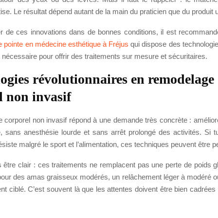
ise. Le résultat dépend autant de la main du praticien que du produit ut
er de ces innovations dans de bonnes conditions, il est recommand
de pointe en médecine esthétique à Fréjus
qui dispose des technologi
e nécessaire pour offrir des traitements sur mesure et sécuritaires.
ogies révolutionnaires en remodelage
l non invasif
 corporel non invasif répond à une demande très concrète : améliorer
e, sans anesthésie lourde et sans arrêt prolongé des activités. Si 
résiste malgré le sport et l’alimentation, ces techniques peuvent être p
ois être clair : ces traitements ne remplacent pas une perte de poids gl
s pour des amas graisseux modérés, un relâchement léger à modéré o
t ciblé. C’est souvent là que les attentes doivent être bien cadrées 