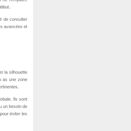
ilisé.
é de consulter
es avancées et
 la silhouette
tu as une zone
ertinentes.
obale. Ils sont
u un besoin de
pour éviter les