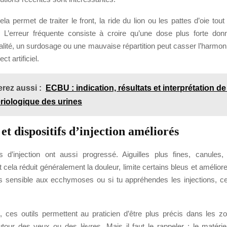
ela permet de traiter le front, la ride du lion ou les pattes d’oie tou
. L’erreur fréquente consiste à croire qu’une dose plus forte don
éalité, un surdosage ou une mauvaise répartition peut casser l’harmon
t artificiel.
rez aussi :
ECBU : indication, résultats et interprétation d
riologique des urines
 et dispositifs d’injection améliorés
fs d’injection ont aussi progressé. Aiguilles plus fines, canule
ut cela réduit généralement la douleur, limite certains bleus et améliore
es sensible aux ecchymoses ou si tu appréhendes les injections, c
 ces outils permettent au praticien d’être plus précis dans les zo
our des yeux ou des lèvres. Mais il faut le rappeler : le matéri