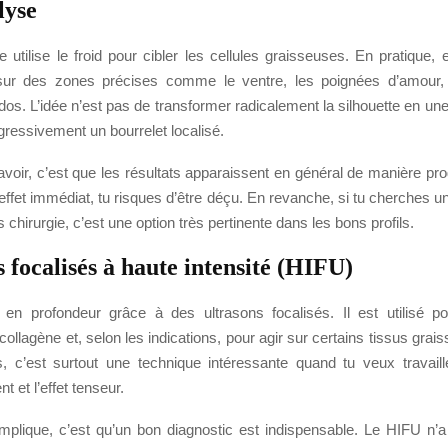
lyse
e utilise le froid pour cibler les cellules graisseuses. En pratique, e
sur des zones précises comme le ventre, les poignées d’amour, l
dos. L’idée n’est pas de transformer radicalement la silhouette en u
gressivement un bourrelet localisé.
savoir, c’est que les résultats apparaissent en général de manière pro
 effet immédiat, tu risques d’être déçu. En revanche, si tu cherches u
chirurgie, c’est une option très pertinente dans les bons profils.
 focalisés à haute intensité (HIFU)
en profondeur grâce à des ultrasons focalisés. Il est utilisé po
collagène et, selon les indications, pour agir sur certains tissus grai
s, c’est surtout une technique intéressante quand tu veux travaille
 et l’effet tenseur.
mplique, c’est qu’un bon diagnostic est indispensable. Le HIFU n