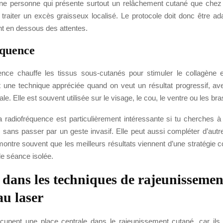
une personne qui présente surtout un relâchement cutané que che
traiter un excès graisseux localisé. Le protocole doit donc être ad
nt en dessous des attentes.
équence
ence chauffe les tissus sous-cutanés pour stimuler le collagène e
t une technique appréciée quand on veut un résultat progressif, a
ale. Elle est souvent utilisée sur le visage, le cou, le ventre ou les bra
la radiofréquence est particulièrement intéressante si tu cherches à
 sans passer par un geste invasif. Elle peut aussi compléter d’autre
ontre souvent que les meilleurs résultats viennent d’une stratégie 
le séance isolée.
 dans les techniques de rajeunissemen
au laser
cupent une place centrale dans le rajeunissement cutané, car ils