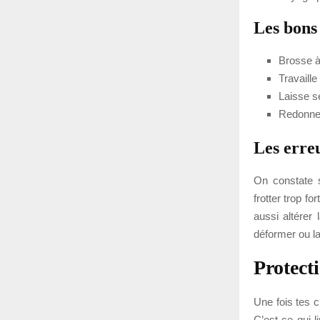
Les bons
Brosse à
Travaille
Laisse s
Redonne 
Les erreu
On constate 
frotter trop fo
aussi altérer
déformer ou la
Protect
Une fois tes c
C’est ce qui l