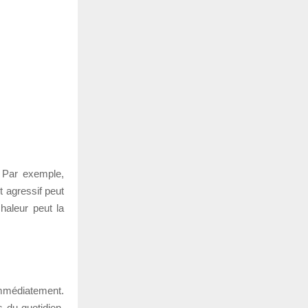
 Par exemple,
nt agressif peut
haleur peut la
 immédiatement.
s du quotidien.