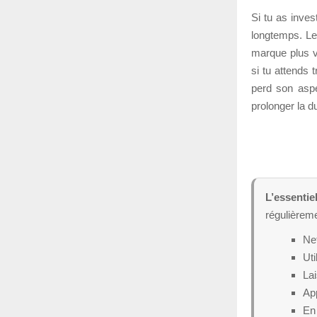
Si tu as inves
longtemps. Le
marque plus vi
si tu attends t
perd son aspe
prolonger la 
L’essentiel
régulièreme
Net
Uti
Lai
App
En 