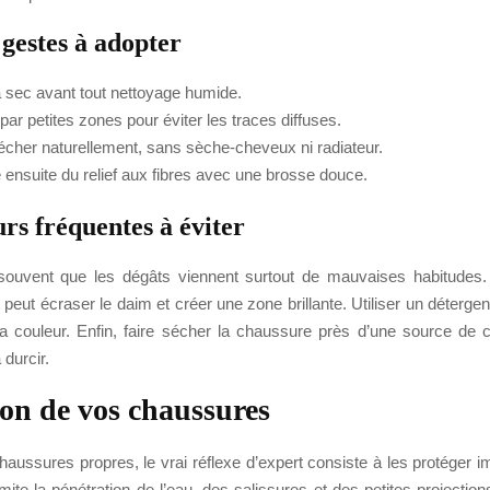
 gestes à adopter
 sec avant tout nettoyage humide.
 par petites zones pour éviter les traces diffuses.
écher naturellement, sans sèche-cheveux ni radiateur.
ensuite du relief aux fibres avec une brosse douce.
rs fréquentes à éviter
souvent que les dégâts viennent surtout de mauvaises habitudes.
rt peut écraser le daim et créer une zone brillante. Utiliser un déterge
 la couleur. Enfin, faire sécher la chaussure près d’une source de c
 durcir.
ion de vos chaussures
haussures propres, le vrai réflexe d’expert consiste à les protéger
imite la pénétration de l’eau, des salissures et des petites projection