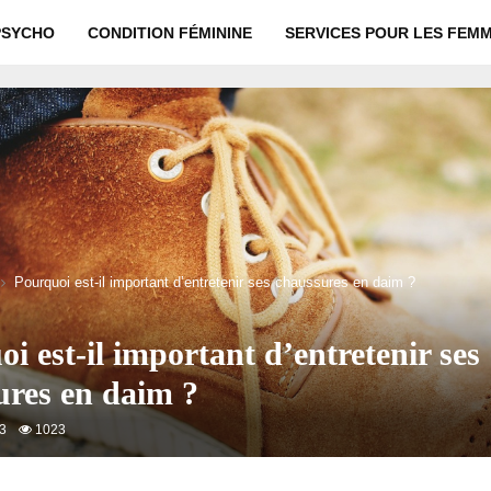
PSYCHO
CONDITION FÉMININE
SERVICES POUR LES FEM
Pourquoi est-il important d’entretenir ses chaussures en daim ?
i est-il important d’entretenir ses
ures en daim ?
23
1023