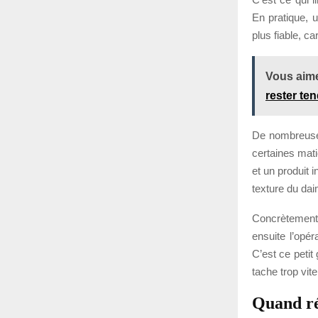
En pratique, u
plus fiable, ca
Vous aime
rester te
De nombreuses 
certaines mati
et un produit 
texture du dai
Concrètement,
ensuite l’opér
C’est ce petit 
tache trop vite
Quand ré