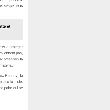
us simple et la
tte et
r et à protéger
onviennent pas,
ux préserver la
 matériau.
es. Renouvelle
osé à la pluie.
une paire qui se