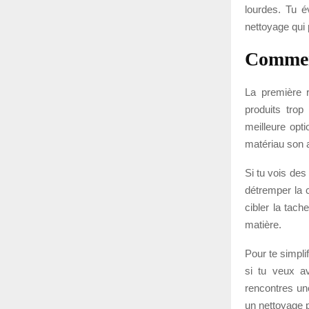
lourdes. Tu é
nettoyage qui
Comment
La première r
produits trop
meilleure opti
matériau son 
Si tu vois des
détremper la 
cibler la tach
matière.
Pour te simplif
si tu veux a
rencontres un
un nettoyage 