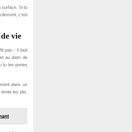
a surface. Si tu
cilement, c’est
de vie
t pas : il faut
met au daim de
i tu les portes
lement dans un
imite les plis.
nant