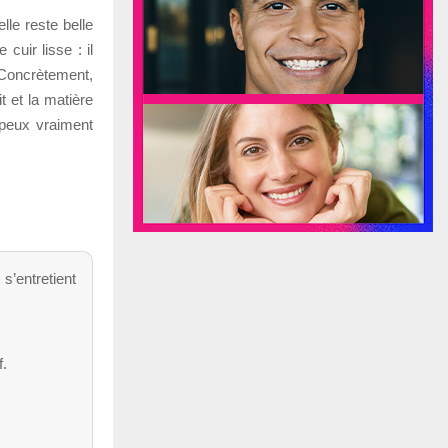
lle reste belle
uir lisse : il
. Concrètement,
it et la matière
 peux vraiment
s’entretient
f.