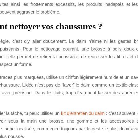
vites ainsi les frottements excessifs, les produits inadaptés et les
 peuvent aggraver le problème.
 nettoyer vos chaussures ?
ègle, c’est d’y aller doucement. Le daim n’aime ni les gestes b
 puissants. Pour le nettoyage courant, une brosse à poils doux 
on : elle permet de retirer la poussière, de redresser les fibres et
aspect uniforme.
 traces plus marquées, utilise un chiffon légèrement humide et un s
chaussure. L’idée n’est pas de “laver” le daim comme un textile clas
e avec précision. Dans les faits, trop d’eau peut laisser des auréoles e
ier la tâche, tu peux utiliser un
kit d’entretien du daim
: c’est souvent l
voir sous la main une brosse, une gomme et les accessoires a
e tache localisée, commence toujours par le geste le plus doux ava
plus poussé.