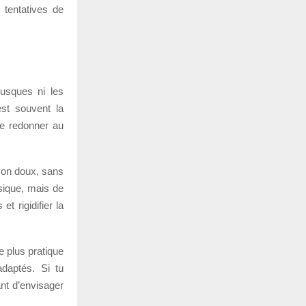
 tentatives de
rusques ni les
est souvent la
 de redonner au
avon doux, sans
sique, mais de
t rigidifier la
e plus pratique
daptés. Si tu
nt d’envisager