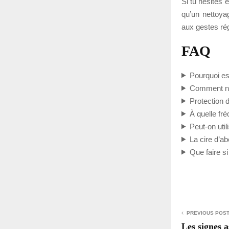
Si tu hésites 
qu’un nettoya
aux gestes rég
FAQ
Pourquoi es
Comment ne
Protection 
À quelle fr
Peut-on util
La cire d’ab
Que faire s
PREVIOUS POS
Les signes a