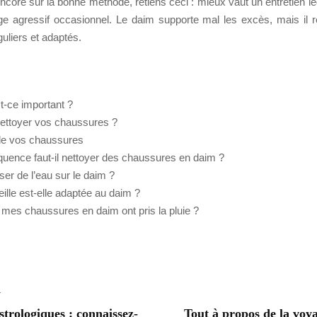
encore sur la bonne méthode, retiens ceci : mieux vaut un entretien lé
ge agressif occasionnel. Le daim supporte mal les excès, mais il ré
uliers et adaptés.
t-ce important ?
ttoyer vos chaussures ?
de vos chaussures
équence faut-il nettoyer des chaussures en daim ?
iser de l’eau sur le daim ?
eille est-elle adaptée au daim ?
i mes chaussures en daim ont pris la pluie ?
T
strologiques : connaissez-
Tout à propos de la voya