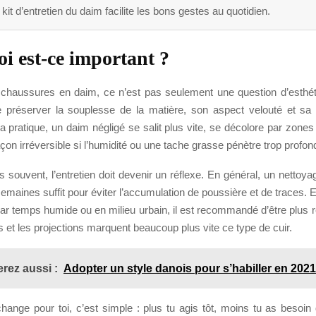
kit d’entretien du daim facilite les bons gestes au quotidien.
i est-ce important ?
s chaussures en daim, ce n’est pas seulement une question d’esthét
 préserver la souplesse de la matière, son aspect velouté et sa
a pratique, un daim négligé se salit plus vite, se décolore par zone
çon irréversible si l’humidité ou une tache grasse pénètre trop profo
es souvent, l’entretien doit devenir un réflexe. En général, un nettoya
emaines suffit pour éviter l’accumulation de poussière et de traces. 
par temps humide ou en milieu urbain, il est recommandé d’être plus ré
es et les projections marquent beaucoup plus vite ce type de cuir.
rez aussi :
Adopter un style danois pour s’habiller en 2021
ange pour toi, c’est simple : plus tu agis tôt, moins tu as besoin 