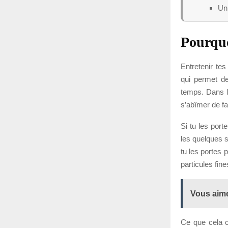
Un 
Pourquo
Entretenir te
qui permet de
temps. Dans l
s’abîmer de fa
Si tu les port
les quelques s
tu les portes 
particules fin
Vous aime
Ce que cela ch