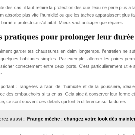
é des cas, il faut refaire la protection dès que l’eau ne perle plus à l
im absorbe plus vite l’humidité ou que les taches apparaissent plus fa
 barrière protectrice s’affaiblit. Mieux vaut anticiper que réparer.
s pratiques pour prolonger leur durée 
iment garder tes chaussures en daim longtemps, l’entretien ne suffi
 quelques habitudes simples. Par exemple, alterner les paires per
 sécher correctement entre deux ports. C’est particulièrement utile s
e.
mportant : range-les à l’abri de l’humidité et de la poussière, idéa
ec des embauchoirs si tu en as. Cela aide à conserver leur forme et l
ue, ce sont souvent ces détails qui font la différence sur la durée.
rez aussi :
Frange mèche : changez votre look dès mainte