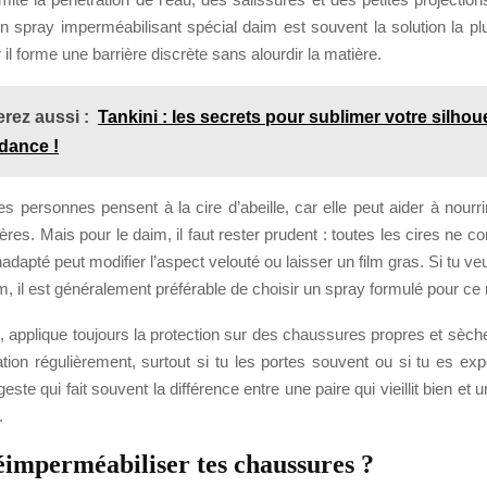
n spray imperméabilisant spécial daim est souvent la solution la pl
r il forme une barrière discrète sans alourdir la matière.
rez aussi :
Tankini : les secrets pour sublimer votre silhoue
ndance !
personnes pensent à la cire d’abeille, car elle peut aider à nourri
ères. Mais pour le daim, il faut rester prudent : toutes les cires ne c
inadapté peut modifier l’aspect velouté ou laisser un film gras. Si tu ve
m, il est généralement préférable de choisir un spray formulé pour ce
 applique toujours la protection sur des chaussures propres et sèch
ation régulièrement, surtout si tu les portes souvent ou si tu es exp
geste qui fait souvent la différence entre une paire qui vieillit bien et 
.
imperméabiliser tes chaussures ?