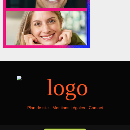
Plan de site
-
Mentions Légales
-
Contact