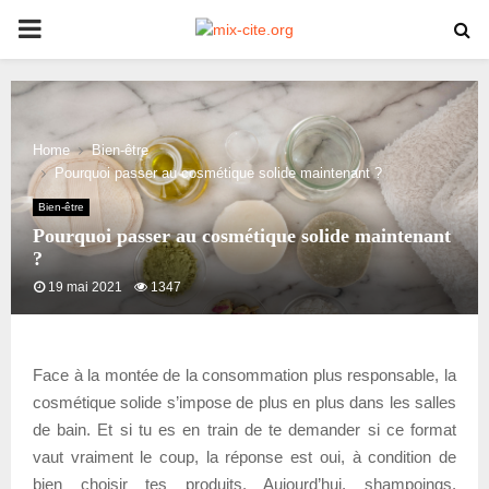
PRIMARY
MENU
Home
Bien-être
Pourquoi passer au cosmétique solide maintenant ?
Bien-être
Pourquoi passer au cosmétique solide maintenant
?
19 mai 2021
1347
Face à la montée de la consommation plus responsable, la
cosmétique solide s’impose de plus en plus dans les salles
de bain. Et si tu es en train de te demander si ce format
vaut vraiment le coup, la réponse est oui, à condition de
bien choisir tes produits. Aujourd’hui, shampoings,