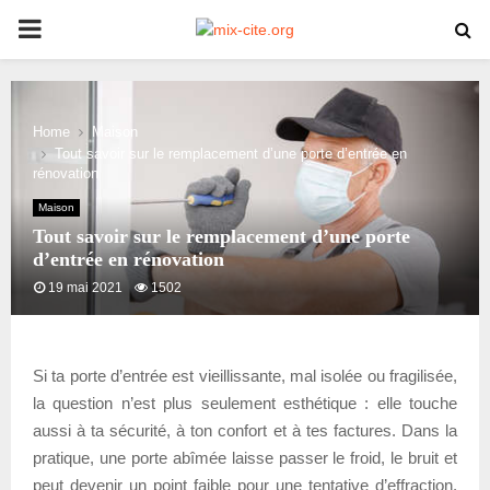
PRIMARY
MENU
Home
Maison
Tout savoir sur le remplacement d’une porte d’entrée en
rénovation
Maison
Tout savoir sur le remplacement d’une porte
d’entrée en rénovation
19 mai 2021
1502
Si ta porte d’entrée est vieillissante, mal isolée ou fragilisée,
la question n’est plus seulement esthétique : elle touche
aussi à ta sécurité, à ton confort et à tes factures. Dans la
pratique, une porte abîmée laisse passer le froid, le bruit et
peut devenir un point faible pour une tentative d’effraction.