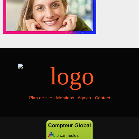
Plan de site
-
Mentions Légales
-
Contact