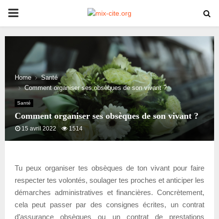
PRIMARY
MENU
Home
Santé
Comment organiser ses obsèques de son vivant ?
Santé
Comment organiser ses obsèques de son vivant ?
15 avril 2022
1514
Tu peux organiser tes obsèques de ton vivant pour faire
respecter tes volontés, soulager tes proches et anticiper les
démarches administratives et financières. Concrètement,
cela peut passer par des consignes écrites, un contrat
d’assurance obsèques ou un contrat de prestations