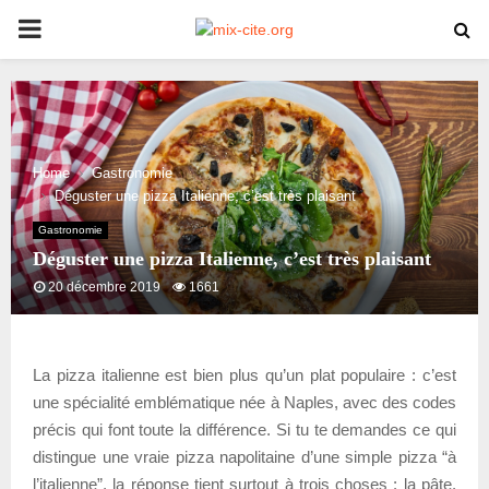
PRIMARY
MENU
Home
Gastronomie
Déguster une pizza Italienne, c’est très plaisant
Gastronomie
Déguster une pizza Italienne, c’est très plaisant
20 décembre 2019
1661
La pizza italienne est bien plus qu’un plat populaire : c’est
une spécialité emblématique née à Naples, avec des codes
précis qui font toute la différence. Si tu te demandes ce qui
distingue une vraie pizza napolitaine d’une simple pizza “à
l’italienne”, la réponse tient surtout à trois choses : la pâte,