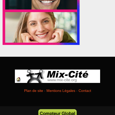
Plan de site
-
Mentions Légales
-
Contact