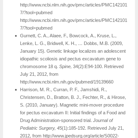
http://www.ncbi.nlm.nih.gov/pmc/articles/PMC142101
7/?tool=pubmed
http://www.ncbi.nlm.nih.gov/pmc/articles/PMC142101
7/?tool=pubmed
Gurnett, C. A., Alaee, F., Bowcock, A., Kruse, L.,
Lenke, L. G., Bridwell, K. H., … Dobbs, M.B. (2009,
January 15). Genetic linkage localizes an adolescent
idiopathic scoliosis and pectus excavatum gene to
chromosome 18 q.
Spine,
34(2):E94-100. Retrieved
July 21, 2012, from
http://www.ncbi.nlm.nih.gov/pubmed/19139660
Harrison, M. R., Curran, P. F., Jamshidi, R.,
Christensen, D., Bratton, B. J., Fechter, R., & Hirose,
S. (2010, January). Magnetic mini-mover procedure
for pectus excavatum II: Initial findings of a Food and
Drug Administration-sponsored trial.
Journal of
Pediatric Surgery, 45
(1):185-192. Retrieved July 21,
2012, from http://www.jpedsurg.org/article/S0022-