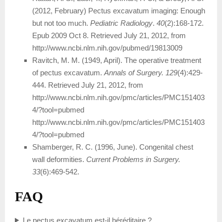
(2012, February) Pectus excavatum imaging: Enough
but not too much.
Pediatric Radiology
.
40
(2):168-172.
Epub 2009 Oct 8. Retrieved July 21, 2012, from
http://www.ncbi.nlm.nih.gov/pubmed/19813009
Ravitch, M. M. (1949, April). The operative treatment
of pectus excavatum.
Annals of Surgery.
129
(4):429-
444. Retrieved July 21, 2012, from
http://www.ncbi.nlm.nih.gov/pmc/articles/PMC151403
4/?tool=pubmed
http://www.ncbi.nlm.nih.gov/pmc/articles/PMC151403
4/?tool=pubmed
Shamberger, R. C. (1996, June). Congenital chest
wall deformities.
Current Problems in Surgery.
33
(6):469-542.
FAQ
Le pectus excavatum est-il héréditaire ?