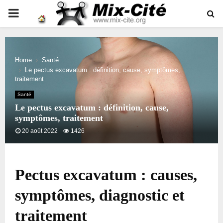
PRIMARY
MENU
Home
Santé
Le pectus excavatum : définition, cause, symptômes,
traitement
Santé
Le pectus excavatum : définition, cause,
symptômes, traitement
20 août 2022
1426
Pectus excavatum : causes,
symptômes, diagnostic et
traitement