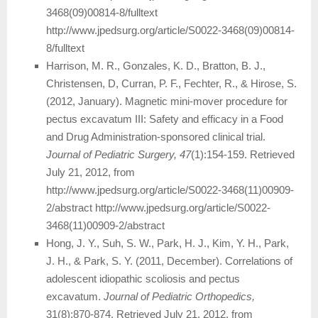
3468(09)00814-8/fulltext
http://www.jpedsurg.org/article/S0022-3468(09)00814-
8/fulltext
Harrison, M. R., Gonzales, K. D., Bratton, B. J.,
Christensen, D, Curran, P. F., Fechter, R., & Hirose, S.
(2012, January). Magnetic mini-mover procedure for
pectus excavatum III: Safety and efficacy in a Food
and Drug Administration-sponsored clinical trial.
Journal of Pediatric Surgery,
47
(1):154-159. Retrieved
July 21, 2012, from
http://www.jpedsurg.org/article/S0022-3468(11)00909-
2/abstract http://www.jpedsurg.org/article/S0022-
3468(11)00909-2/abstract
Hong, J. Y., Suh, S. W., Park, H. J., Kim, Y. H., Park,
J. H., & Park, S. Y. (2011, December). Correlations of
adolescent idiopathic scoliosis and pectus
excavatum.
Journal of Pediatric Orthopedics,
31(8):870-874. Retrieved July 21, 2012, from