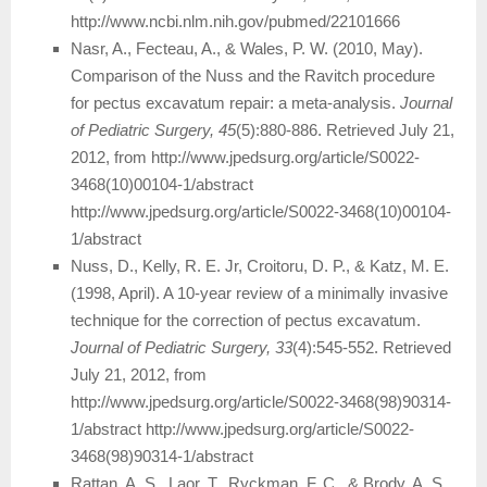
http://www.ncbi.nlm.nih.gov/pubmed/22101666
Nasr, A., Fecteau, A., & Wales, P. W. (2010, May).
Comparison of the Nuss and the Ravitch procedure
for pectus excavatum repair: a meta-analysis.
Journal
of Pediatric Surgery, 45
(5):880-886. Retrieved July 21,
2012, from http://www.jpedsurg.org/article/S0022-
3468(10)00104-1/abstract
http://www.jpedsurg.org/article/S0022-3468(10)00104-
1/abstract
Nuss, D., Kelly, R. E. Jr, Croitoru, D. P., & Katz, M. E.
(1998, April). A 10-year review of a minimally invasive
technique for the correction of pectus excavatum.
Journal of Pediatric Surgery, 33
(4):545-552. Retrieved
July 21, 2012, from
http://www.jpedsurg.org/article/S0022-3468(98)90314-
1/abstract http://www.jpedsurg.org/article/S0022-
3468(98)90314-1/abstract
Rattan, A. S., Laor, T., Ryckman, F. C., & Brody, A. S.