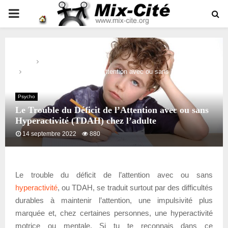
PRIMARY
MENU
Home
Psycho
Le Trouble du Déficit de l’Attention avec ou sans Hyperactivité
(TDAH) chez l’adulte
Psycho
Le Trouble du Déficit de l’Attention avec ou sans
Hyperactivité (TDAH) chez l’adulte
14 septembre 2022
880
Le trouble du déficit de l’attention avec ou sans
hyperactivité
, ou TDAH, se traduit surtout par des difficultés
durables à maintenir l’attention, une impulsivité plus
marquée et, chez certaines personnes, une hyperactivité
motrice ou mentale. Si tu te reconnais dans ce