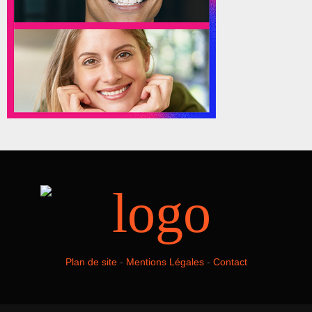
Plan de site
-
Mentions Légales
-
Contact