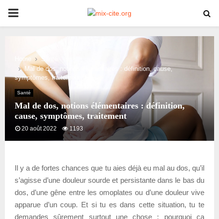
PRIMARY
MENU
Home
Santé
Mal de dos, notions élémentaires : définition, cause,
symptômes, traitement
Santé
Mal de dos, notions élémentaires : définition,
cause, symptômes, traitement
20 août 2022
1193
Il y a de fortes chances que tu aies déjà eu mal au dos, qu’il
s’agisse d’une douleur sourde et persistante dans le bas du
dos, d’une gêne entre les omoplates ou d’une douleur vive
apparue d’un coup. Et si tu es dans cette situation, tu te
demandes sûrement surtout une chose : pourquoi ça