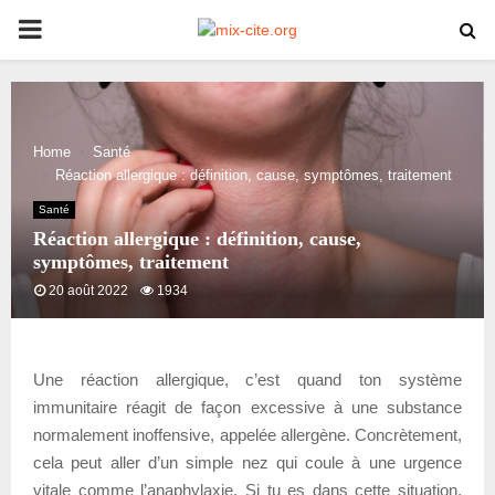
PRIMARY
MENU
Home
Santé
Réaction allergique : définition, cause, symptômes, traitement
Santé
Réaction allergique : définition, cause,
symptômes, traitement
20 août 2022
1934
Une réaction allergique, c’est quand ton système
immunitaire réagit de façon excessive à une substance
normalement inoffensive, appelée allergène. Concrètement,
cela peut aller d’un simple nez qui coule à une urgence
vitale comme l’anaphylaxie. Si tu es dans cette situation,