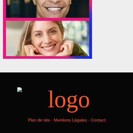
Plan de site
-
Mentions Légales
-
Contact