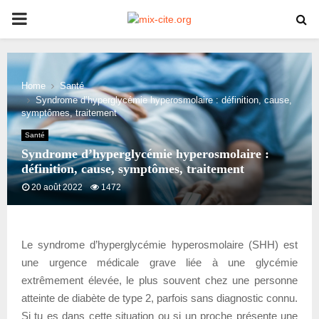
PRIMARY
MENU
Home
Santé
Syndrome d’hyperglycémie hyperosmolaire : définition, cause,
symptômes, traitement
Santé
Syndrome d’hyperglycémie hyperosmolaire :
définition, cause, symptômes, traitement
20 août 2022
1472
Le syndrome d’hyperglycémie hyperosmolaire (SHH) est
une urgence médicale grave liée à une glycémie
extrêmement élevée, le plus souvent chez une personne
atteinte de diabète de type 2, parfois sans diagnostic connu.
Si tu es dans cette situation ou si un proche présente une