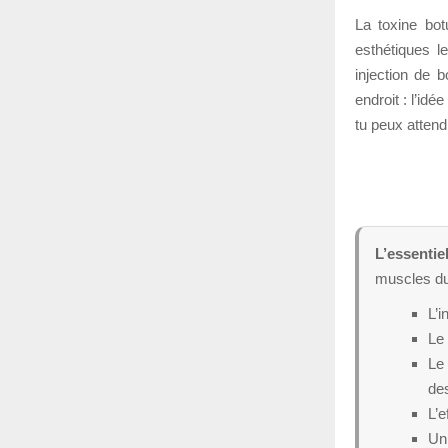
La toxine bot
esthétiques l
injection de 
endroit : l’idé
tu peux attend
L’essentiel
muscles du
L’i
Le 
Le 
de
L’e
Un 