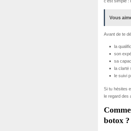
c’est simple :
Vous aime
Avant de te dé
la qualifi
son expé
sa capaci
la clarté
le suivi 
Si tu hésites 
le regard des 
Comment
botox ?