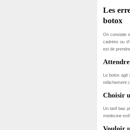
Les err
botox
On constate s
cadrées ou d’u
est de prendre
Attendre 
Le botox agit 
relâchement c
Choisir 
Un tarif bas 
médecine esthét
Vouloir u