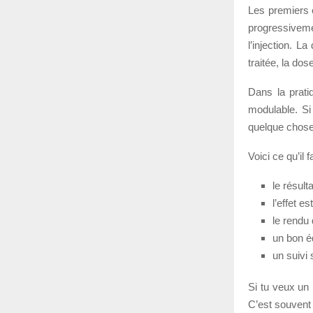
Les premiers e
progressiveme
l’injection. 
traitée, la do
Dans la prati
modulable. Si 
quelque chose 
Voici ce qu’il 
le résult
l’effet e
le rendu
un bon éq
un suivi 
Si tu veux un 
C’est souvent c