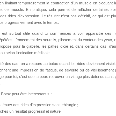
 en limitant temporairement la contraction d’un muscle en bloquant l
 et ce muscle. En pratique, cela permet de relâcher certaines z
es rides d’expression. Le résultat n’est pas définitif, ce qui est plu
ompe progressivement avec le temps.
t est surtout utile quand tu commences à voir apparaître des ri
pétées : froncement des sourcils, plissement du contour des yeux, rid
roposé pour la glabelle, les pattes d’oie et, dans certains cas, d’a
ou selon l’indication médicale.
ité des cas, on a recours au botox quand les rides deviennent visibl
onnent une impression de fatigue, de sévérité ou de vieillissement
e pour toi, c’est que tu peux retrouver un visage plus détendu sans
.
 Botox peut être intéressant si :
tténuer des rides d’expression sans chirurgie ;
ches un résultat progressif et naturel ;