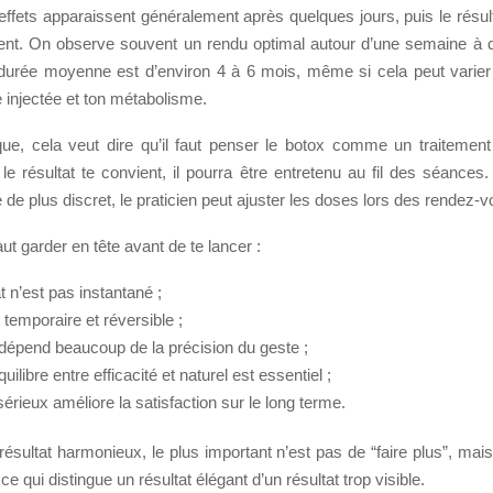
ffets apparaissent généralement après quelques jours, puis le résult
nt. On observe souvent un rendu optimal autour d’une semaine à d
La durée moyenne est d’environ 4 à 6 mois, même si cela peut varier
se injectée et ton métabolisme.
que, cela veut dire qu’il faut penser le botox comme un traitement
le résultat te convient, il pourra être entretenu au fil des séances.
de plus discret, le praticien peut ajuster les doses lors des rendez-v
faut garder en tête avant de te lancer :
at n’est pas instantané ;
st temporaire et réversible ;
 dépend beaucoup de la précision du geste ;
uilibre entre efficacité et naturel est essentiel ;
sérieux améliore la satisfaction sur le long terme.
résultat harmonieux, le plus important n’est pas de “faire plus”, mais 
e qui distingue un résultat élégant d’un résultat trop visible.