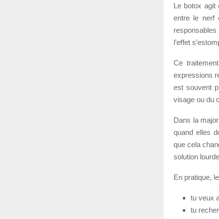
Le botox agit
entre le nerf
responsables d
l’effet s’est
Ce traitemen
expressions ré
est souvent p
visage ou du c
Dans la major
quand elles d
que cela chang
solution lourde
En pratique, le
tu veux a
tu recher