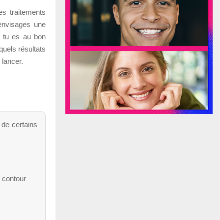
es traitements
 envisages une
, tu es au bon
 quels résultats
 lancer.
 de certains
u contour