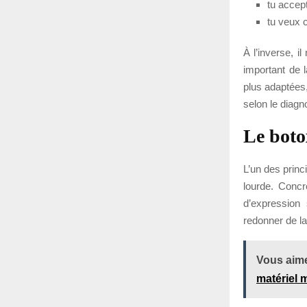
tu accep
tu veux 
À l’inverse, i
important de 
plus adaptées
selon le diagno
Le boto
L’un des princ
lourde. Concr
d’expression 
redonner de la
Vous aime
matériel m