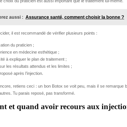
 le choix du praticien est aussi important que le traitement lui-même.
rez aussi :
Assurance santé, comment choisir la bonne ?
cider, il est recommandé de vérifier plusieurs points :
cation du praticien ;
rience en médecine esthétique ;
té à expliquer le plan de traitement ;
 sur les résultats attendus et les limites ;
proposé après l’injection.
encore, retiens ceci : un bon Botox se voit peu, mais il se remarqu
autres. Tu parais reposé, pas transformé.
 et quand avoir recours aux injectio