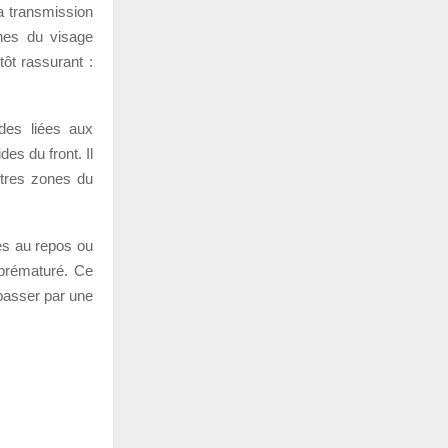
a transmission
ones du visage
tôt rassurant :
des liées aux
es du front. Il
utres zones du
es au repos ou
 prématuré. Ce
 passer par une