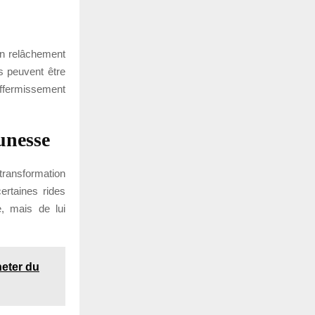
 un relâchement
s peuvent être
affermissement
unesse
 transformation
ertaines rides
e, mais de lui
heter du