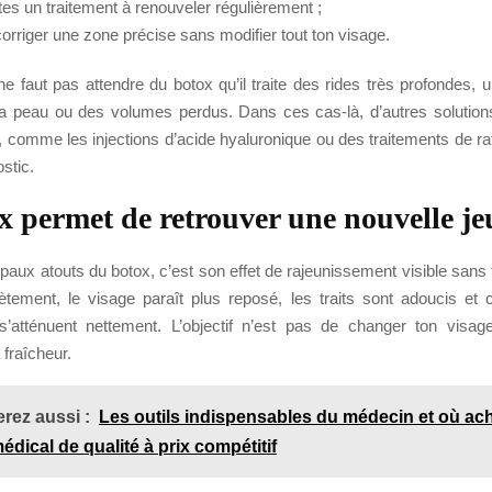
tes un traitement à renouveler régulièrement ;
corriger une zone précise sans modifier tout ton visage.
l ne faut pas attendre du botox qu’il traite des rides très profondes,
la peau ou des volumes perdus. Dans ces cas-là, d’autres solution
, comme les injections d’acide hyaluronique ou des traitements de r
stic.
x permet de retrouver une nouvelle je
ipaux atouts du botox, c’est son effet de rajeunissement visible sans
ètement, le visage paraît plus reposé, les traits sont adoucis et c
s’atténuent nettement. L’objectif n’est pas de changer ton visag
 fraîcheur.
rez aussi :
Les outils indispensables du médecin et où ac
édical de qualité à prix compétitif