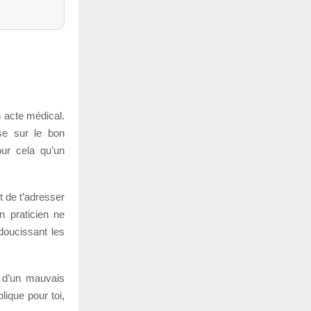
un acte médical.
ose sur le bon
our cela qu’un
st de t’adresser
n praticien ne
doucissant les
, d’un mauvais
ique pour toi,