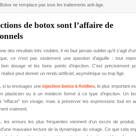
Botox ne remplace pas tous les traitements anti-âge.
ctions de botox sont l’affaire de
ionnels
ne des résultats très visibles, il ne faut jamais oublier qu’il s’agit d’
que, ce n’est pas seulement une question d’aiguille : tout rep
e bon dosage et les bons points d’injection. C’est précisément p
 réalisé peut donner un rendu artificiel, asymétrique ou trop figé.
 si tu envisages une
injection botox à Antibes
, le plus important e
en plasticien ou à un médecin formé à ce type d’injection. Un bo
 “effacer” ton visage, mais à préserver tes expressions tout en a
ênent vraiment.
s, les erreurs les plus fréquentes viennent d’un excès de produit
d’une mauvaise lecture de la dynamique du visage. Ce que cela impl