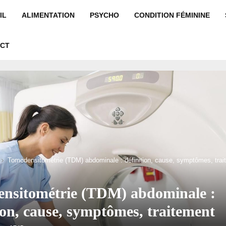
IL
ALIMENTATION
PSYCHO
CONDITION FÉMININE
CT
Tomodensitométrie (TDM) abdominale : définition, cause, symptômes, trai
nsitométrie (TDM) abdominale :
ion, cause, symptômes, traitement