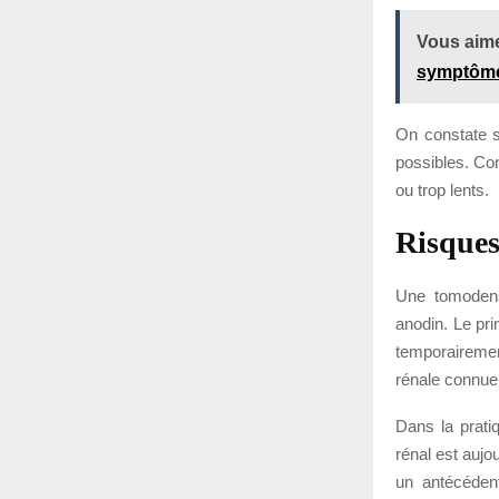
Vous aime
symptôme
On constate s
possibles. Con
ou trop lents.
Risque
Une tomodens
anodin. Le pri
temporairement
rénale connue
Dans la prati
rénal est aujou
un antécédent