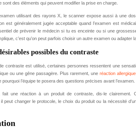
e sont des éléments qui peuvent modifier la prise en charge.
amen utilisant des rayons X, le scanner expose aussi à une dose
ion est généralement jugée acceptable quand l’examen est médicale
sentiel de prévenir le médecin si tu es enceinte ou si une grossess
plique, c’est qu’on peut parfois choisir un autre examen ou adapter la
désirables possibles du contraste
de contraste est utilisé, certaines personnes ressentent une sensat
lique ou une gêne passagère. Plus rarement, une
réaction allergique
e pourquoi l’équipe te posera des questions précises avant l’examen.
 fait une réaction à un produit de contraste, dis-le clairement. C
 il peut changer le protocole, le choix du produit ou la nécessité d’u
tion