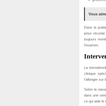
Vous aime
Dans la prati
prise récente
toujours ment
l’examen.
Interve
La tomodensit
clinique spéc
t’allonger sur 
Selon la raiso
dans une veine
ce qui aide le