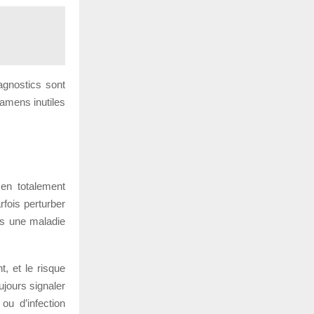
agnostics sont
xamens inutiles
en totalement
rfois perturber
 as une maladie
, et le risque
oujours signaler
ou d’infection