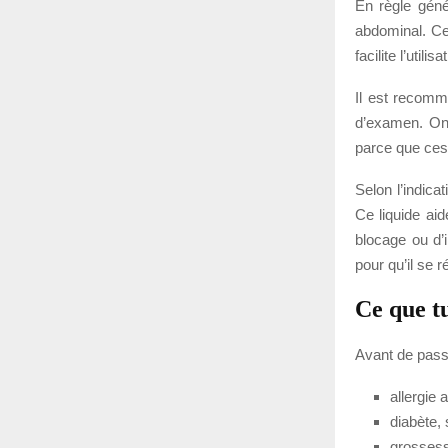
En règle gén
abdominal. Cet
facilite l’util
Il est recomm
d’examen. On 
parce que ces
Selon l’indica
Ce liquide aid
blocage ou d’i
pour qu’il se 
Ce que t
Avant de passe
allergie 
diabète, 
grossess