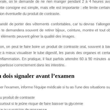
érale, on te demande de ne rien manger pendant 2 à 4 heures ava
te consigne est simple, mais elle est importante : elle limite certain
isation éventuelle du produit de contraste.
andé de porter des vêtements confortables, car tu devras t’allonger
te demandera souvent de retirer bijoux, ceinture, montre et tout obj
 éléments peuvent gêner la qualité des images.
tion, on peut te faire boire un produit de contraste oral, souvent à 
e à mieux visualiser le tube digestif, les parois des organes et cer
nflammation. En pratique, il faut parfois attendre 60 à 90 minutes a
répartisse correctement dans les intestins.
u dois signaler avant l’examen
r l’examen, informe l’équipe médicale si tu as l’une des situations su
au produit de contraste
surtout si le jeûne risque de faire baisser ta glycémie
e ou suspicion de grossesse