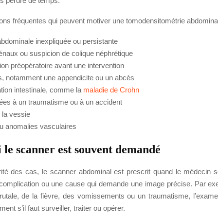
ns perdre de temps.
ons fréquentes qui peuvent motiver une tomodensitométrie abdominal
abdominale inexpliquée ou persistante
rénaux ou suspicion de colique néphrétique
tion préopératoire avant une intervention
ns, notamment une appendicite ou un abcès
tion intestinale, comme la
maladie de Crohn
liées à un traumatisme ou à un accident
 la vessie
 ou anomalies vasculaires
 le scanner est souvent demandé
ité des cas, le scanner abdominal est prescrit quand le médecin
complication ou une cause qui demande une image précise. Par exe
rutale, de la fièvre, des vomissements ou un traumatisme, l’exame
ent s’il faut surveiller, traiter ou opérer.