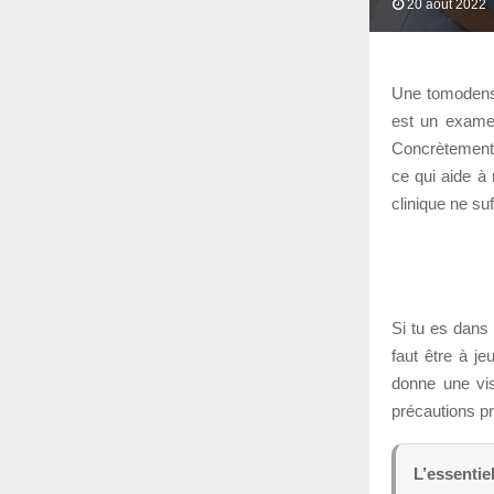
20 août 2022
Une tomodensi
est un examen
Concrètement,
ce qui aide à
clinique ne suf
Si tu es dans 
faut être à je
donne une vis
précautions pr
L’essentie