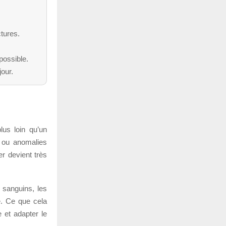
ctures.
possible.
our.
us loin qu’un
s ou anomalies
r devient très
 sanguins, les
e. Ce que cela
e et adapter le