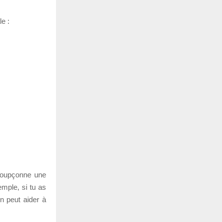
e :
 soupçonne une
mple, si tu as
n peut aider à