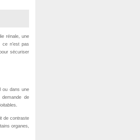
ie rénale, une
i ce n’est pas
pour sécuriser
al ou dans une
 te demande de
loitables.
it de contraste
rtains organes,