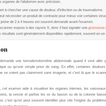
es organes de l’abdomen avec précision.
sert à chercher une cause de douleur, d’infection ou de traumatisme.
peut nécessiter un produit de contraste pour mieux voir certaines stru
 jeûne de 2 à 4 heures est souvent demandé avant l’examen.
scanner expose à des rayons X, donc il faut signaler une
grossesse
 résultats sont généralement disponibles rapidement, souvent en un j
ion
emande une tomodensitométrie abdominale quand il veut aller pl
ue ou qu’une simple prise de sang. En effet, certaines douleur
e se voient pas clairement sans imagerie, et c’est là que le scanne
s, cet examen aide à visualiser les organes internes, les vaisseaux
s reins, la vessie et parfois les os du bassin ou de la colonne bass
i, c’est qu’on peut souvent identifier plus vite l’origine du problèm