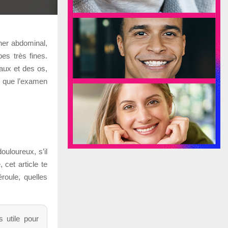
ner abdominal,
es très fines.
aux et des os,
n que l’examen
ouloureux, s’il
 cet article te
roule, quelles
 utile pour