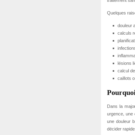
traitement sa
Quelques rais
douleur 
calculs 
planifica
infectio
inflamma
lésions 
calcul de
caillots
Pourquoi
Dans la major
urgence, une 
une douleur b
décider rapidem