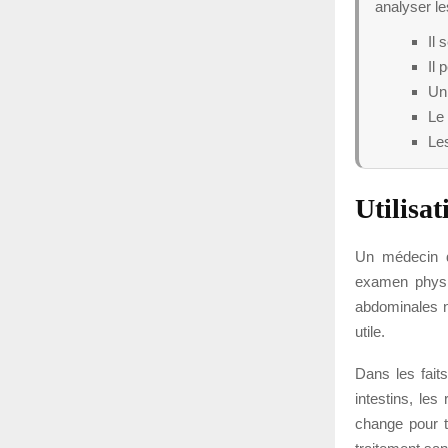
analyser l
Il 
Il 
Un
Le 
Les
Utilisat
Un médecin d
examen physiq
abdominales n
utile.
Dans les fait
intestins, le
change pour to